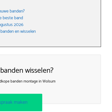
nieuwe banden?
e beste band
ugustus 2026
 banden en wisselen
 banden wisselen?
edkope banden montage in Wolsum
spraak maken