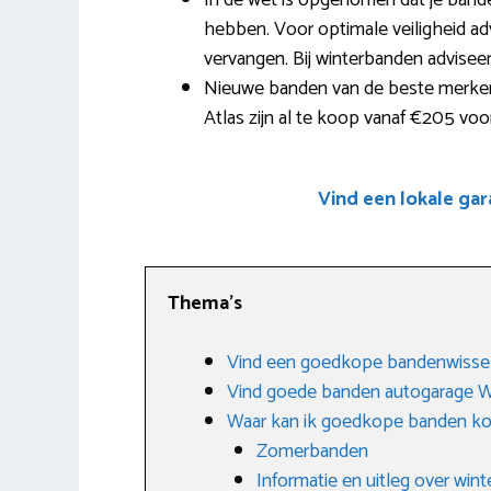
In de wet is opgenomen dat je band
hebben. Voor optimale veiligheid adv
vervangen. Bij winterbanden advise
Nieuwe banden van de beste merken 
Atlas zijn al te koop vanaf €205 vo
Vind een lokale gar
Thema’s
Vind een goedkope bandenwisse
Vind goede banden autogarage 
Waar kan ik goedkope banden k
Zomerbanden
Informatie en uitleg over win