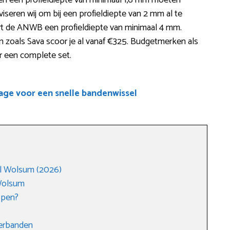
en een profieldiepte van minimaal 1,6 mm moeten
iseren wij om bij een profieldiepte van 2 mm al te
ert de ANWB een profieldiepte van minimaal 4 mm.
zoals Sava scoor je al vanaf €325. Budgetmerken als
or een complete set.
age voor een snelle bandenwissel
l Wolsum (2026)
Wolsum
open?
terbanden