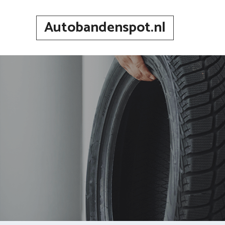
Spring
naar
Autobandenspot.nl
inhoud