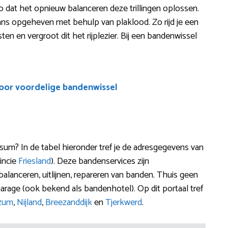
 zo dat het opnieuw balanceren deze trillingen oplossen.
ns opgeheven met behulp van plaklood. Zo rijd je een
ten en vergroot dit het rijplezier. Bij een bandenwissel
voor voordelige bandenwissel
m? In de tabel hieronder tref je de adresgegevens van
incie
Friesland
). Deze bandenservices zijn
 balanceren, uitlijnen, repareren van banden. Thuis geen
arage (ook bekend als bandenhotel). Op dit portaal tref
izum
,
Nijland
,
Breezanddijk
en
Tjerkwerd
.