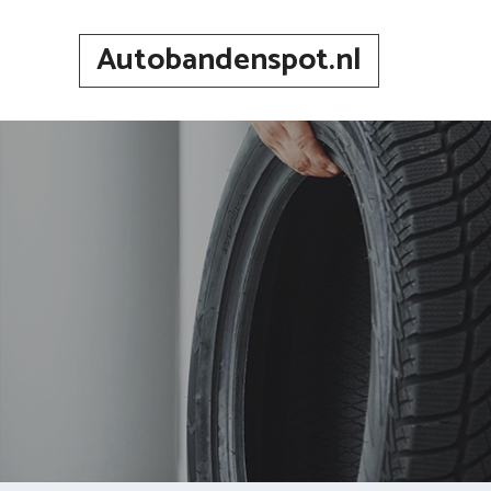
Spring
naar
Autobandenspot.nl
inhoud