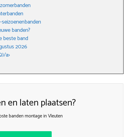
r zomerbanden
interbanden
 4-seizoenenbanden
nieuwe banden?
e beste band
ugustus 2026
Q)/a>
 en laten plaatsen?
ste banden montage in Vleuten