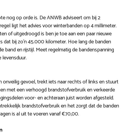
pte nog op orde is. De ANWB adviseert om bij 2
regel ligt het advies voor winterbanden op 4 millimeter.
eten of uitgedroogd is ben je toe aan een paar nieuwe
l is dat bij zo’n 45.000 kilometer. Hoe lang de banden
e band en rijstijl. Meet regelmatig de bandenspanning
e levensduur.
onveilig gevoel, trekt iets naar rechts of links en stuurt
maken met een verhoogd brandstofverbruik en verkeerde
angingsdelen voor- en achteraan juist worden afgesteld.
trekkelijk brandstofverbruik en het zorgt dat de banden
agen is al uit te voeren vanaf €70,00.
n