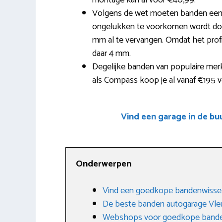
montage kan al voor €40,99.
Volgens de wet moeten banden een 
ongelukken te voorkomen wordt doo
mm al te vervangen. Omdat het profie
daar 4 mm.
Degelijke banden van populaire merk
als Compass koop je al vanaf €195 v
Vind een garage in de b
Onderwerpen
Vind een goedkope bandenwissel
De beste banden autogarage Vle
Webshops voor goedkope band