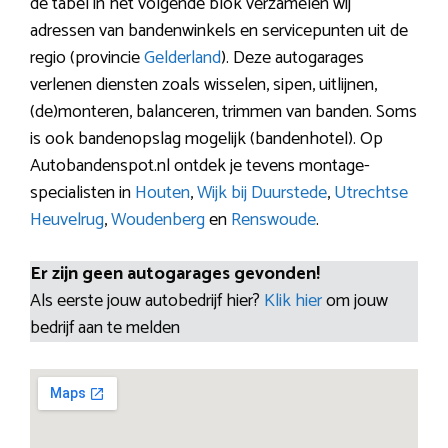
de tabel in het volgende blok verzamelen wij
adressen van bandenwinkels en servicepunten uit de
regio (provincie
Gelderland
). Deze autogarages
verlenen diensten zoals wisselen, sipen, uitlijnen,
(de)monteren, balanceren, trimmen van banden. Soms
is ook bandenopslag mogelijk (bandenhotel). Op
Autobandenspot.nl ontdek je tevens montage-
specialisten in
Houten
,
Wijk bij Duurstede
,
Utrechtse
Heuvelrug
,
Woudenberg
en
Renswoude
.
Er zijn geen autogarages gevonden!
Als eerste jouw autobedrijf hier?
Klik hier
om jouw
bedrijf aan te melden