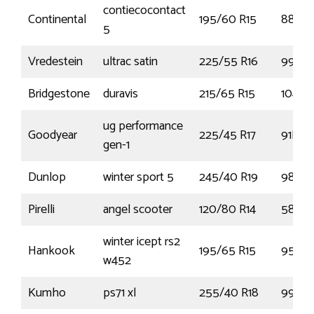
contiecocontact
Continental
195/60 R15
88V
5
Vredestein
ultrac satin
225/55 R16
99Y
Bridgestone
duravis
215/65 R15
104T
ug performance
Goodyear
225/45 R17
91H
gen-1
Dunlop
winter sport 5
245/40 R19
98V
Pirelli
angel scooter
120/80 R14
58P
winter icept rs2
Hankook
195/65 R15
95T
w452
Kumho
ps71 xl
255/40 R18
99Y