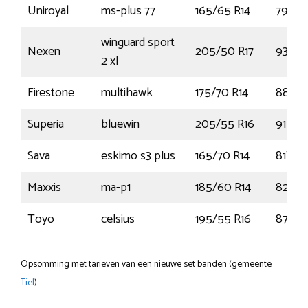
Uniroyal
ms-plus 77
165/65 R14
79T
winguard sport
Nexen
205/50 R17
93V
2 xl
Firestone
multihawk
175/70 R14
88T
Superia
bluewin
205/55 R16
91H
Sava
eskimo s3 plus
165/70 R14
81T
Maxxis
ma-p1
185/60 R14
82V
Toyo
celsius
195/55 R16
87V
Opsomming met tarieven van een nieuwe set banden (gemeente
Tiel
).