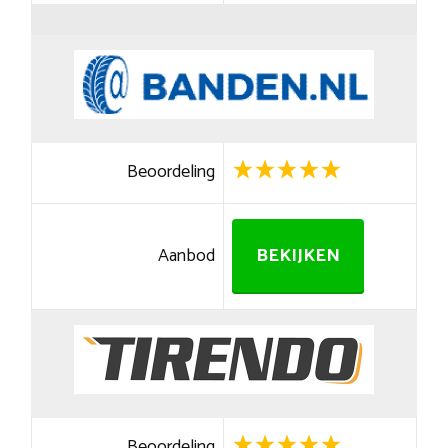
Beoordeling
Aanbod
BEKIJKEN
Beoordeling