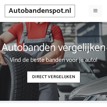
Spring
Autobandenspot.nl
naar
Men
inhoud
Autobanden vergelijken
Vind de beste banden voor je auto!
DIRECT VERGELIJKEN