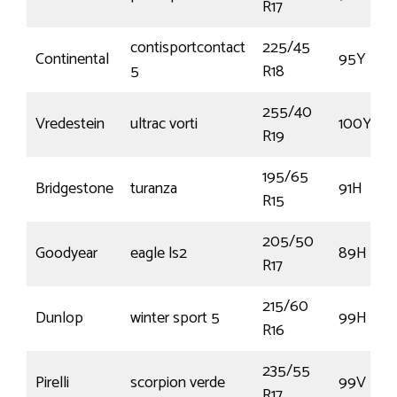
R17
contisportcontact
225/45
Continental
95Y
5
R18
255/40
Vredestein
ultrac vorti
100Y
R19
195/65
Bridgestone
turanza
91H
R15
205/50
Goodyear
eagle ls2
89H
R17
215/60
Dunlop
winter sport 5
99H
R16
235/55
Pirelli
scorpion verde
99V
R17