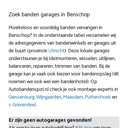
Zoek banden garages in Benschop
Moeiteloos en voordelig banden vervangen in
Benschop? In de onderstaande tabel verzamelen wij
de adresgegevens van bandenwinkels en garages uit
de buurt (provincie
Utrecht
). Deze lokale garages
ondersteunen je bij (de)monteren, wisselen, uitlijnen,
balanceren, repareren, trimmen van banden. Bij de
garage kan je vaak ook kiezen voor bandenopslag (dit
noemen we ook wel een bandenhotel). Op
Autobandenspot.nl check je ook montage-experts in
Giessenburg
,
Wijngaarden
,
Maasdam
,
Puttershoek
en
s-Gravendeel
.
Er zijn geen autogarages gevonden!
Als eerste jouw autobedrijf hier?
Klik hier
om jouw