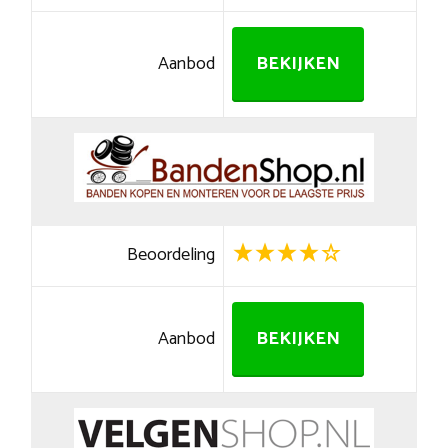
Aanbod
BEKIJKEN
Beoordeling
Aanbod
BEKIJKEN