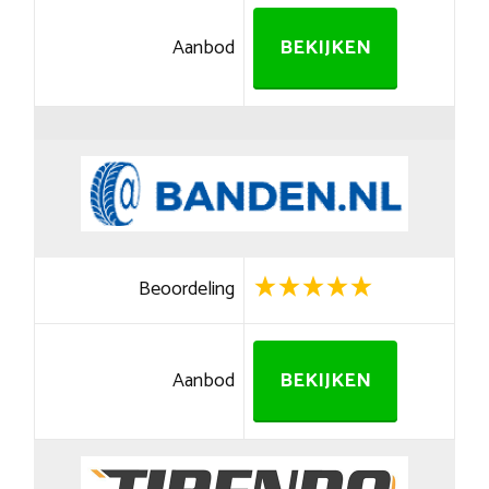
Aanbod
BEKIJKEN
Beoordeling
Aanbod
BEKIJKEN