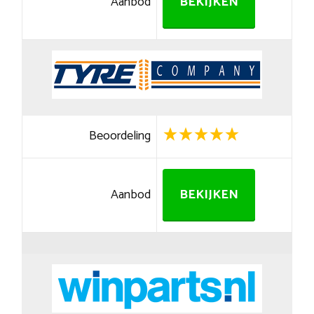
Aanbod
BEKIJKEN
Beoordeling
Aanbod
BEKIJKEN