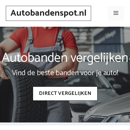
Spring
Autobandenspot.nl
naar
Men
inhoud
Autobanden vergelijken
Vind de beste banden voor je auto!
DIRECT VERGELIJKEN