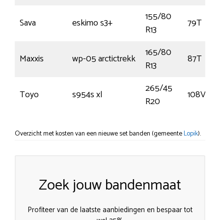
155/80
Sava
eskimo s3+
79T
R13
165/80
Maxxis
wp-05 arctictrekk
87T
R13
265/45
Toyo
s954s xl
108V
R20
Overzicht met kosten van een nieuwe set banden (gemeente
Lopik
).
Zoek jouw bandenmaat
Profiteer van de laatste aanbiedingen en bespaar tot