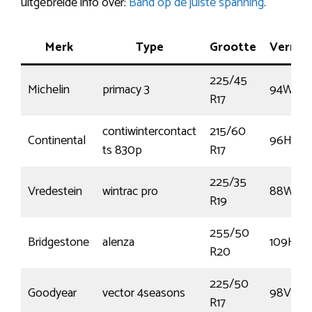
uitgebreide info over:
Band op de juiste spanning
.
Merk
Type
Grootte
Vermo
225/45
Michelin
primacy 3
94W
R17
contiwintercontact
215/60
Continental
96H
ts 830p
R17
225/35
Vredestein
wintrac pro
88W
R19
255/50
Bridgestone
alenza
109H
R20
225/50
Goodyear
vector 4seasons
98V
R17