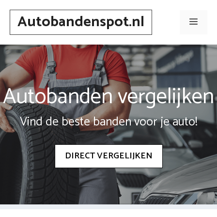
Spring
Autobandenspot.nl
naar
Men
inhoud
Autobanden vergelijken
Vind de beste banden voor je auto!
DIRECT VERGELIJKEN