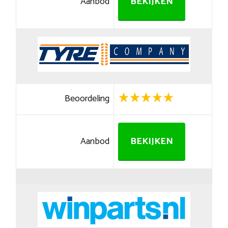
Aanbod
BEKIJKEN
Beoordeling
Aanbod
BEKIJKEN