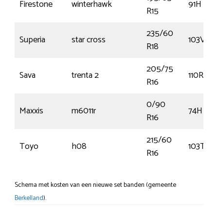
Firestone
winterhawk
91H
R15
235/60
Superia
star cross
103V
R18
205/75
Sava
trenta 2
110R
R16
0/90
Maxxis
m6011r
74H
R16
215/60
Toyo
h08
103T
R16
Schema met kosten van een nieuwe set banden (gemeente
Berkelland
).