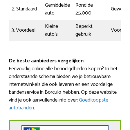
Gemiddelde
Rond de
2. Standaard
Gewoon
auto
25.000
Kleine
Beperkt
3. Voordeel
Voorspel
auto’s
gebruik
De beste aanbieders vergelijken
Eenvoudig online alle benodigdheden kopen? In het
onderstaande schema bieden we je betrouwbare
internetwinkels die ook leveren en een voordelige
bandenservice in Borculo
hebben. Op deze website
vind je ook aanvullende info over:
Goedkoopste
autobanden
.