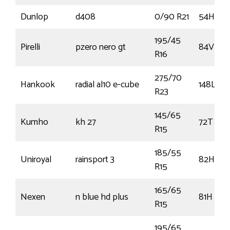
Dunlop
d408
0/90 R21
54H
195/45
Pirelli
pzero nero gt
84V
R16
275/70
Hankook
radial al10 e-cube
148L
R23
145/65
Kumho
kh 27
72T
R15
185/55
Uniroyal
rainsport 3
82H
R15
165/65
Nexen
n blue hd plus
81H
R15
195/65