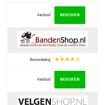
Aanbod
BEKIJKEN
Beoordeling
Aanbod
BEKIJKEN