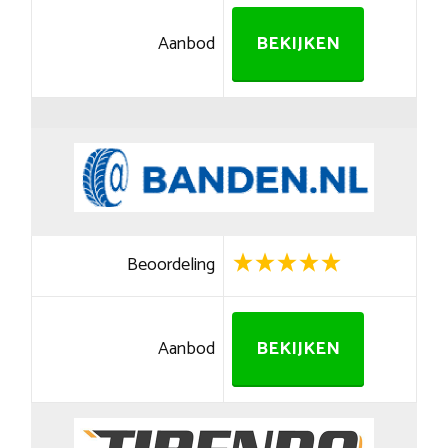
Aanbod
BEKIJKEN
Beoordeling
Aanbod
BEKIJKEN