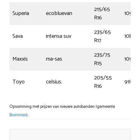
215/65
Superia
ecobluevan
109S
R16
235/65
Sava
intensa suv
108V
R17
235/75
Maxxis
ma-sas
109T
R15
205/55
Toyo
celsius.
91H
R16
Opsomming met prijzen van nieuwe autobanden (gemeente
Brummen
).