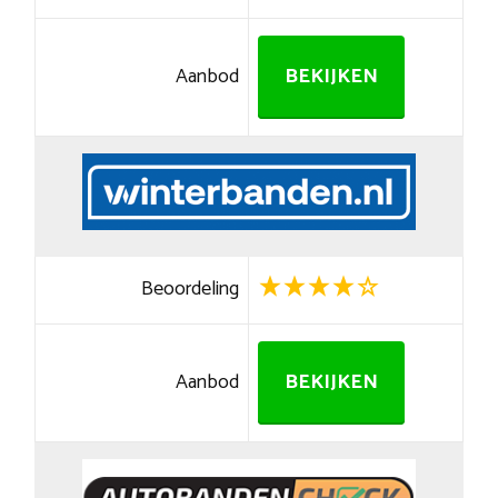
Aanbod
BEKIJKEN
Beoordeling
Aanbod
BEKIJKEN