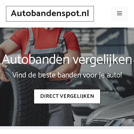
Spring
Autobandenspot.nl
naar
Men
inhoud
Autobanden vergelijken
Vind de beste banden voor je auto!
DIRECT VERGELIJKEN