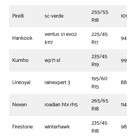
255/55
Pirelli
sc-verde
109V
R18
ventus s1 evo2
225/45
Hankook
94Y
k117
R17
235/45
Kumho
wp71 xl
99V
R19
195/60
Uniroyal
rainexpert 3
88V
R15
265/65
Nexen
roadian htx rh5
114S
R18
235/45
Firestone
winterhawk
98V
R18