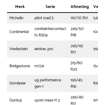
Merk
Serie
Afmeting
Verm
Michelin
pilot road 3
110/70 R17
54W
contiwintercontact
245/50
Continental
104V
ts 830p
R18
245/45
Vredestein
wintrac pro
99V
R17
315/80
Bridgestone
m729
154M
R23
ug performance
195/45
Goodyear
84V
gen-1
R16
245/40
Dunlop
sport maxx rt 2
91Y
R17