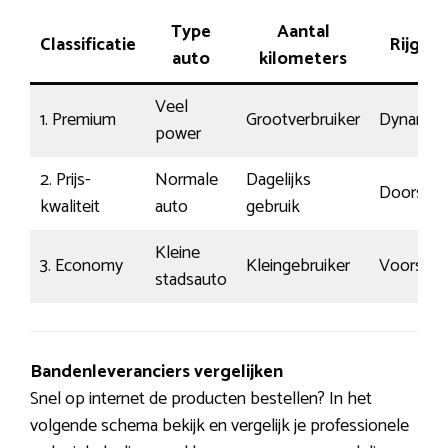
Type
Aantal
Classificatie
Rijged
auto
kilometers
Veel
1. Premium
Grootverbruiker
Dynamis
power
2. Prijs-
Normale
Dagelijks
Doorsne
kwaliteit
auto
gebruik
Kleine
3. Economy
Kleingebruiker
Voorspel
stadsauto
Bandenleveranciers vergelijken
Snel op internet de producten bestellen? In het
volgende schema bekijk en vergelijk je professionele