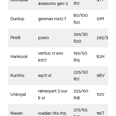
Goodyear
97Y
4seasons gen-2
R17
80/100
Dunlop
geomax mx12 f
51M
R21
295/30
Pirelli
pzero
295/30Z2
R20
ventus s1 evo
195/50
Hankook
82H
k107
R15
225/50
Kumho
wp71 xl
98V
R17
rainexpert 3 suv
255/60
Uniroyal
112V
fr xl
R18
275/65
Nexen
roadian htx rh5
116T