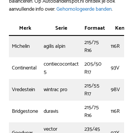
balanceren. Op Autobandenspot.nl ontdek je ook
aanvullende info over:
Gehomologeerde banden
.
Merk
Serie
Formaat
Kenme
215/75
Michelin
agilis alpin
116R
R16
contiecocontact
205/50
Continental
93V
5
R17
215/55
Vredestein
wintrac pro
98V
R17
215/75
Bridgestone
duravis
116R
R16
vector
235/45