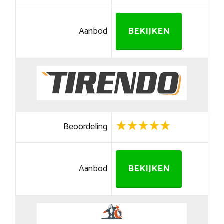
Aanbod
BEKIJKEN
Beoordeling
Aanbod
BEKIJKEN