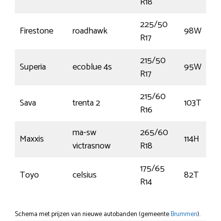
R18
225/50
Firestone
roadhawk
98W
R17
215/50
Superia
ecoblue 4s
95W
R17
215/60
Sava
trenta 2
103T
R16
ma-sw
265/60
Maxxis
114H
victrasnow
R18
175/65
Toyo
celsius
82T
R14
Schema met prijzen van nieuwe autobanden (gemeente
Brummen
).