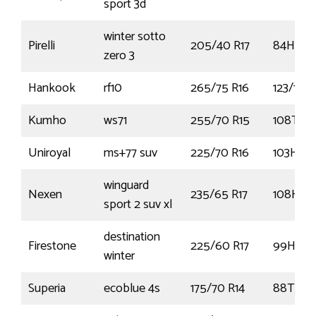
sport 3d
winter sotto
Pirelli
205/40 R17
84H
zero 3
Hankook
rf10
265/75 R16
123/120
Kumho
ws71
255/70 R15
108T
Uniroyal
ms+77 suv
225/70 R16
103H
winguard
Nexen
235/65 R17
108H
sport 2 suv xl
destination
Firestone
225/60 R17
99H
winter
Superia
ecoblue 4s
175/70 R14
88T