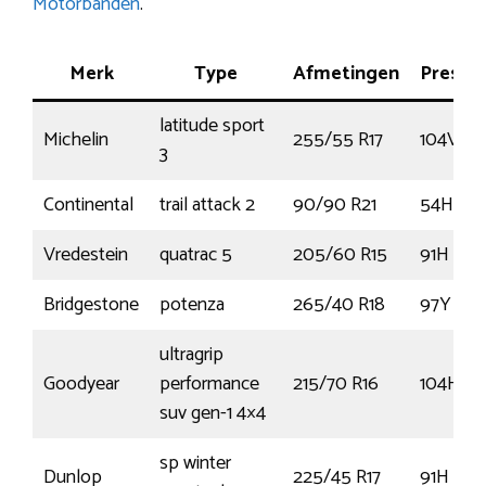
Motorbanden
.
Merk
Type
Afmetingen
Prestat
latitude sport
Michelin
255/55 R17
104V
3
Continental
trail attack 2
90/90 R21
54H
Vredestein
quatrac 5
205/60 R15
91H
Bridgestone
potenza
265/40 R18
97Y
ultragrip
Goodyear
performance
215/70 R16
104H
suv gen-1 4×4
sp winter
Dunlop
225/45 R17
91H