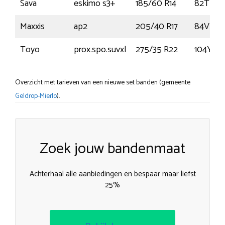
Sava
eskimo s3+
185/60 R14
82T
Maxxis
ap2
205/40 R17
84V
Toyo
prox.spo.suvxl
275/35 R22
104Y
Overzicht met tarieven van een nieuwe set banden (gemeente
Geldrop-Mierlo
).
Zoek jouw bandenmaat
Achterhaal alle aanbiedingen en bespaar maar liefst
25%