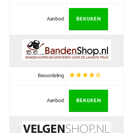
Aanbod
BEKIJKEN
Beoordeling
Aanbod
BEKIJKEN