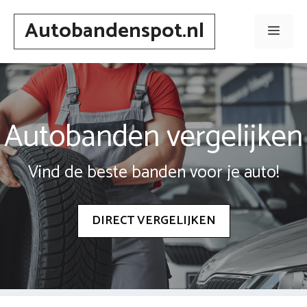
Spring
Autobandenspot.nl
naar
Men
inhoud
Autobanden vergelijken
Vind de beste banden voor je auto!
DIRECT VERGELIJKEN