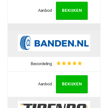
Aanbod
BEKIJKEN
Beoordeling
Aanbod
BEKIJKEN