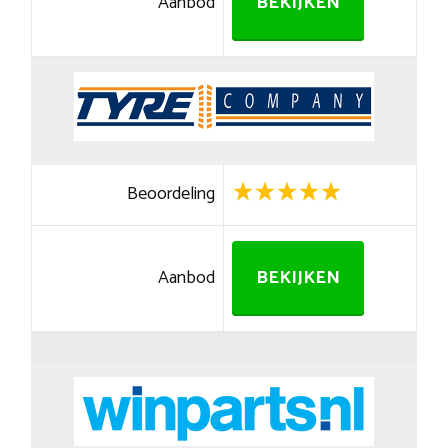
Aanbod
BEKIJKEN
Beoordeling
Aanbod
BEKIJKEN