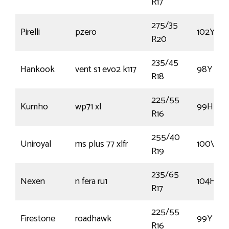
R17
275/35
Pirelli
pzero
102Y
R20
235/45
Hankook
vent s1 evo2 k117
98Y
R18
225/55
Kumho
wp71 xl
99H
R16
255/40
Uniroyal
ms plus 77 xlfr
100V
R19
235/65
Nexen
n fera ru1
104H
R17
225/55
Firestone
roadhawk
99Y
R16