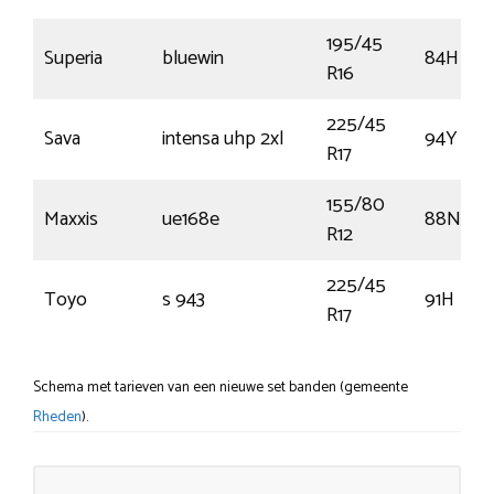
195/45
Superia
bluewin
84H
R16
225/45
Sava
intensa uhp 2xl
94Y
R17
155/80
Maxxis
ue168e
88N
R12
225/45
Toyo
s 943
91H
R17
Schema met tarieven van een nieuwe set banden (gemeente
Rheden
).