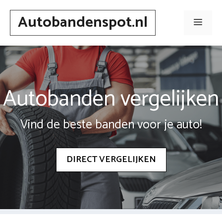
Spring
Autobandenspot.nl
naar
Men
inhoud
Autobanden vergelijken
Vind de beste banden voor je auto!
DIRECT VERGELIJKEN