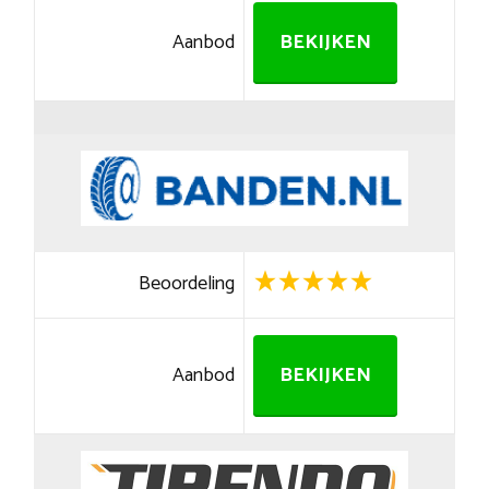
Aanbod
BEKIJKEN
Beoordeling
Aanbod
BEKIJKEN