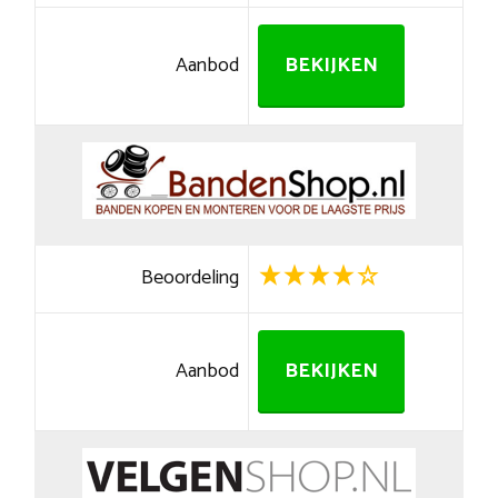
Aanbod
BEKIJKEN
Beoordeling
Aanbod
BEKIJKEN