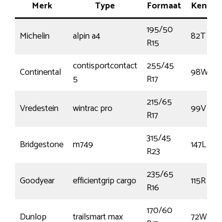
Merk
Type
Formaat
Kenme
195/50
Michelin
alpin a4
82T
R15
contisportcontact
255/45
Continental
98W
5
R17
215/65
Vredestein
wintrac pro
99V
R17
315/45
Bridgestone
m749
147L
R23
235/65
Goodyear
efficientgrip cargo
115R
R16
170/60
Dunlop
trailsmart max
72W