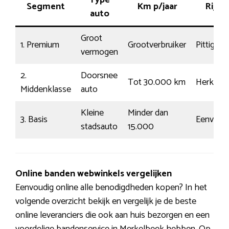
Type
Segment
Km p/jaar
Rijstij
auto
Groot
1. Premium
Grootverbruiker
Pittig
vermogen
2.
Doorsnee
Tot 30.000 km
Herkenb
Middenklasse
auto
Kleine
Minder dan
3. Basis
Eenvoud
stadsauto
15.000
Online banden webwinkels vergelijken
Eenvoudig online alle benodigdheden kopen? In het
volgende overzicht bekijk en vergelijk je de beste
online leveranciers die ook aan huis bezorgen en een