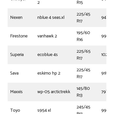
2
R15
225/45
Nexen
nblue 4 seas.xl
94V
R17
195/60
Firestone
vanhawk 2
99H
R16
225/65
Superia
ecoblue 4s
102V
R17
225/45
Sava
eskimo hp 2
91H
R17
145/80
Maxxis
wp-05 arctictrekk
79T
R13
245/45
Toyo
s954 xl
99V