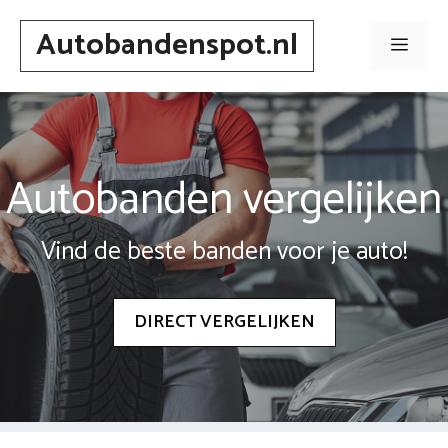
Spring
Autobandenspot.nl
naar
Men
inhoud
Autobanden vergelijken
Vind de beste banden voor je auto!
DIRECT VERGELIJKEN