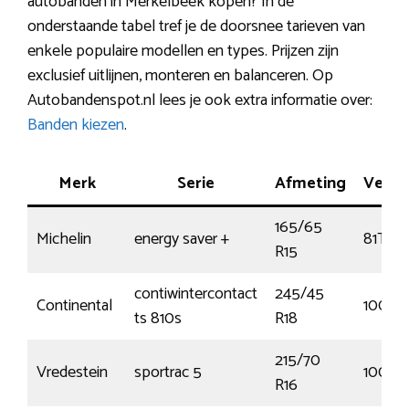
autobanden in Merkelbeek kopen? In de
onderstaande tabel tref je de doorsnee tarieven van
enkele populaire modellen en types. Prijzen zijn
exclusief uitlijnen, monteren en balanceren. Op
Autobandenspot.nl lees je ook extra informatie over:
Banden kiezen
.
Merk
Serie
Afmeting
Verm
165/65
Michelin
energy saver +
81T
R15
contiwintercontact
245/45
Continental
100V
ts 810s
R18
215/70
Vredestein
sportrac 5
100H
R16