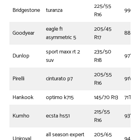
225/55
Bridgestone
turanza
99Y
R16
eagle f1
205/45
Goodyear
88Y
asymmetric 5
R17
sport maxx rt 2
235/50
Dunlop
97V
suv
R18
205/55
Pirelli
cinturato p7
91V
R16
Hankook
optimo k715
145/70 R13
71T
215/55
Kumho
ecsta hs51
93V
R16
all season expert
205/65
Uniroyal
94H