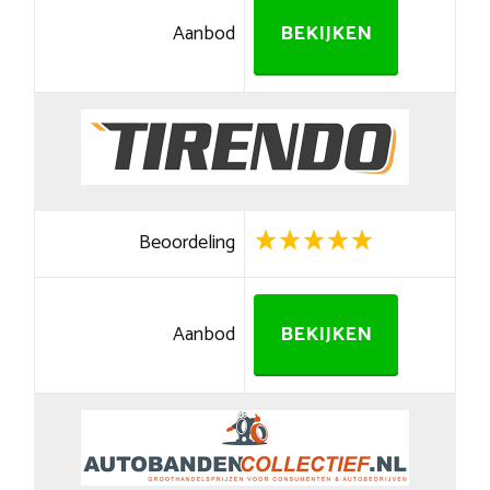
Aanbod
BEKIJKEN
Beoordeling
Aanbod
BEKIJKEN