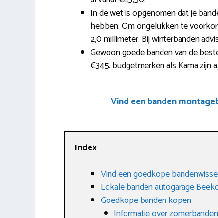
al vanaf €43,50.
In de wet is opgenomen dat je band
hebben. Om ongelukken te voorkome
2,0 millimeter. Bij winterbanden adv
Gewoon goede banden van de beste 
€345. budgetmerken als Kama zijn al
Vind een banden montagebe
Index
Vind een goedkope bandenwisse
Lokale banden autogarage Beek
Goedkope banden kopen
Informatie over zomerbanden