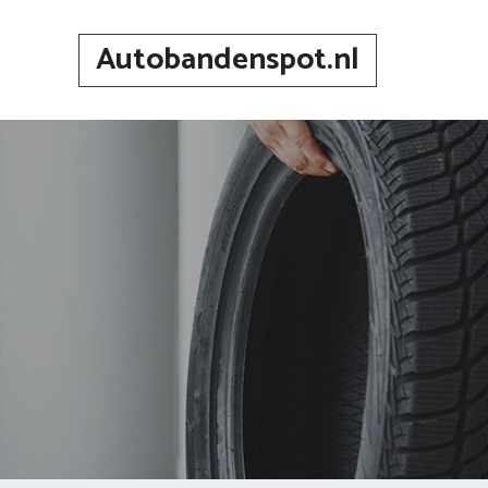
Spring
naar
Autobandenspot.nl
inhoud