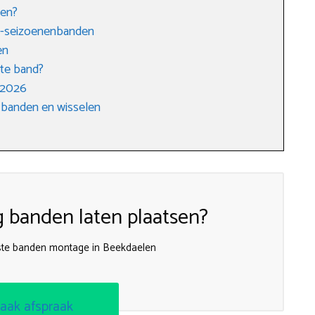
den?
 4-seizoenenbanden
en
ste band?
 2026
 banden en wisselen
g banden laten plaatsen?
ste banden montage in Beekdaelen
aak afspraak