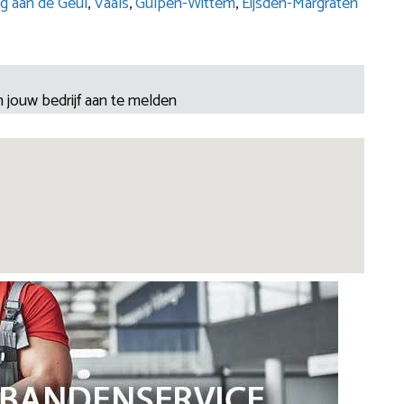
g aan de Geul
,
Vaals
,
Gulpen-Wittem
,
Eijsden-Margraten
 jouw bedrijf aan te melden