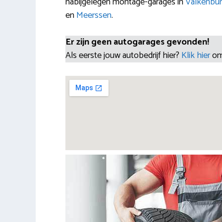
nabijgelegen montage-garages in
Valkenbur
en
Meerssen
.
Er zijn geen autogarages gevonden!
Als eerste jouw autobedrijf hier?
Klik hier
om