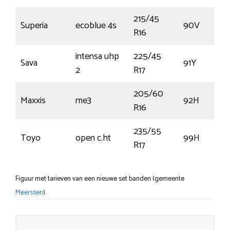
215/45
Superia
ecoblue 4s
90V
R16
intensa uhp
225/45
Sava
91Y
2
R17
205/60
Maxxis
me3
92H
R16
235/55
Toyo
open c.ht
99H
R17
Figuur met tarieven van een nieuwe set banden (gemeente
Meerssen
).