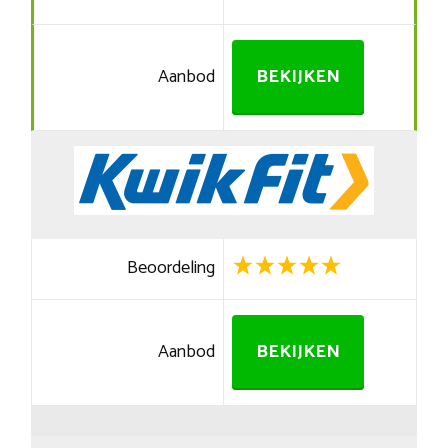
Aanbod
BEKIJKEN
Beoordeling
Aanbod
BEKIJKEN