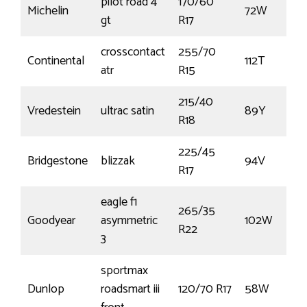
pilot road 4
170/60
Michelin
72W
gt
R17
crosscontact
255/70
Continental
112T
atr
R15
215/40
Vredestein
ultrac satin
89Y
R18
225/45
Bridgestone
blizzak
94V
R17
eagle f1
265/35
Goodyear
asymmetric
102W
R22
3
sportmax
Dunlop
roadsmart iii
120/70 R17
58W