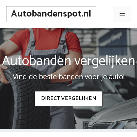
Spring
Autobandenspot.nl
naar
Men
inhoud
Autobanden vergelijken
Vind de beste banden voor je auto!
DIRECT VERGELIJKEN