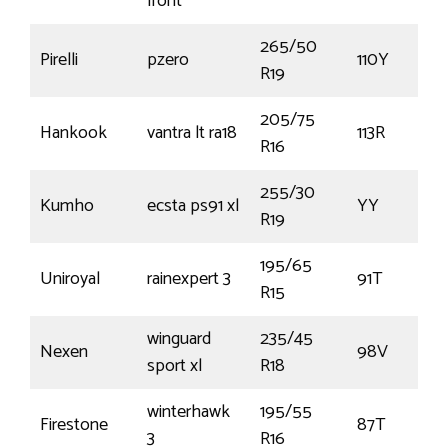
front
265/50
Pirelli
pzero
110Y
R19
205/75
Hankook
vantra lt ra18
113R
R16
255/30
Kumho
ecsta ps91 xl
YY
R19
195/65
Uniroyal
rainexpert 3
91T
R15
winguard
235/45
Nexen
98V
sport xl
R18
winterhawk
195/55
Firestone
87T
3
R16