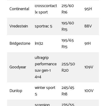
crosscontact
215/60
Continental
95H
lx sport
R16
195/60
Vredestein
sportrac 5
88V
R15
195/65
Bridgestone
lm32
91H
R15
ultragrip
performance
255/50
Goodyear
109V
suv gen-1
R20
4×4
winter sport
245/45
Dunlop
100V
5
R18
scorpion
235/55