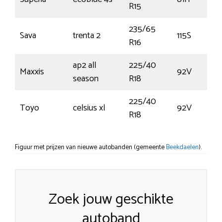
R15
235/65
Sava
trenta 2
115S
R16
ap2 all
225/40
Maxxis
92V
season
R18
225/40
Toyo
celsius xl
92V
R18
Figuur met prijzen van nieuwe autobanden (gemeente
Beekdaelen
).
Zoek jouw geschikte
autoband