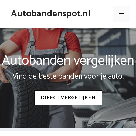
Spring
Autobandenspot.nl
naar
Men
inhoud
Autobanden vergelijken
Vind de beste banden voor je auto!
DIRECT VERGELIJKEN