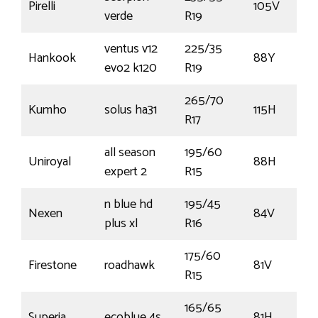
Pirelli
105V
verde
R19
ventus v12
225/35
Hankook
88Y
evo2 k120
R19
265/70
Kumho
solus ha31
115H
R17
all season
195/60
Uniroyal
88H
expert 2
R15
n blue hd
195/45
Nexen
84V
plus xl
R16
175/60
Firestone
roadhawk
81V
R15
165/65
Superia
ecoblue 4s
81H