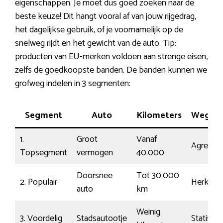
eigenschappen. Je moet dus goed zoeken naar de
beste keuze! Dit hangt vooral af van jouw rijgedrag,
het dagelijkse gebruik, of je voornamelijk op de
snelweg rijdt en het gewicht van de auto. Tip:
producten van EU-merken voldoen aan strenge eisen,
zelfs de goedkoopste banden. De banden kunnen we
grofweg indelen in 3 segmenten:
Segment
Auto
Kilometers
Wegcon
1.
Groot
Vanaf
Agressie
Topsegment
vermogen
40.000
Doorsnee
Tot 30.000
2. Populair
Herkenb
auto
km
Weinig
3. Voordelig
Stadsautootje
Statisch