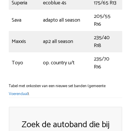
Superia
ecoblue 4s
175/65 R13
80
205/55
Sava
adapto all season
91H
R16
235/40
Maxxis
ap2 all season
95
R18
235/70
Toyo
op. country u/t
106
R16
Tabel met onkosten van een nieuwe set banden (gemeente
Voerendaal
).
Zoek de autoband die bij