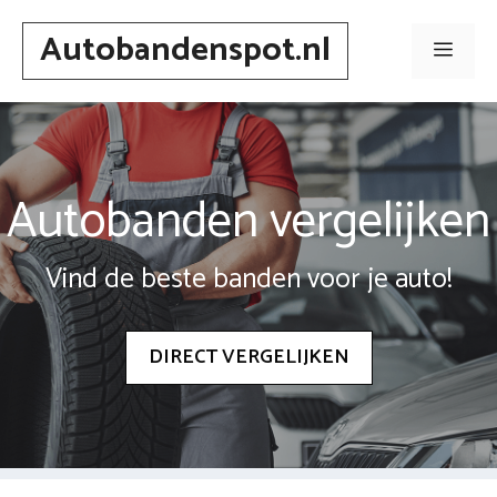
Spring
Autobandenspot.nl
naar
Men
inhoud
Autobanden vergelijken
Vind de beste banden voor je auto!
DIRECT VERGELIJKEN