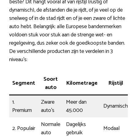
beste? Dit hangt vooral af van rijstijl (rustig of
dynamisch), de afstanden die je rijdt, of je veel op de
snelweg of in de stad rijdt en of je een zware of lichte
auto hebt. Belangrijk: alle Europese bandenmerken
voldoen stuk voor stuk aan de strenge wet- en
regelgeving, dus zeker ook de goedkoopste banden.
De verschillende producten zijn te verdelen in 3
niveau’s:
Soort
Segment
Kilometrage
Rijstijl
P
auto
1.
Zware
Meer dan
Dynamisch
1
Premium
auto’s
45.000
Normale
Dagelijks
2. Populair
Modaal
€
auto
gebruik