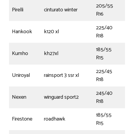
205/55
Pirelli
cinturato winter
94
R16
225/40
Hankook
k120 xl
92Y
R18
185/55
Kumho
kh27xl
86
R15
225/45
Uniroyal
rainsport 3 ssr xl
95
R18
245/40
Nexen
winguard sport2
97
R18
185/55
Firestone
roadhawk
82V
R15