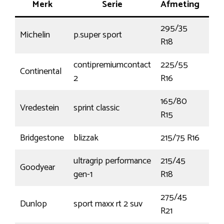
Merk
Serie
Afmeting
Ke
295/35
Michelin
p.super sport
103
R18
contipremiumcontact
225/55
Continental
95
2
R16
165/80
Vredestein
sprint classic
86
R15
Bridgestone
blizzak
215/75 R16
113R
ultragrip performance
215/45
Goodyear
93V
gen-1
R18
275/45
Dunlop
sport maxx rt 2 suv
110
R21