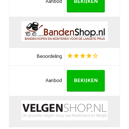
Aanbod
BEKIJKEN
Beoordeling
Aanbod
BEKIJKEN