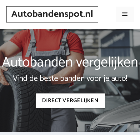
Spring
Autobandenspot.nl
naar
Men
inhoud
Autobanden vergelijken
Vind de beste banden voor je auto!
DIRECT VERGELIJKEN