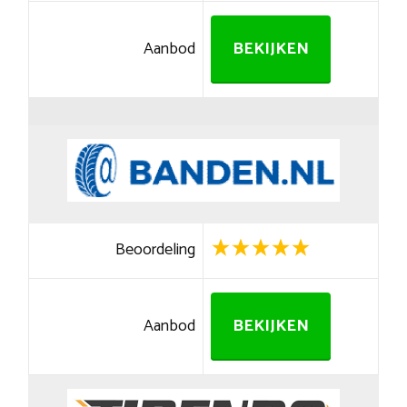
Aanbod
BEKIJKEN
Beoordeling
Aanbod
BEKIJKEN