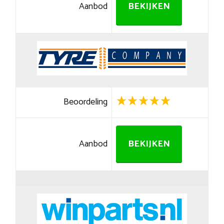
Aanbod
BEKIJKEN
Beoordeling
Aanbod
BEKIJKEN