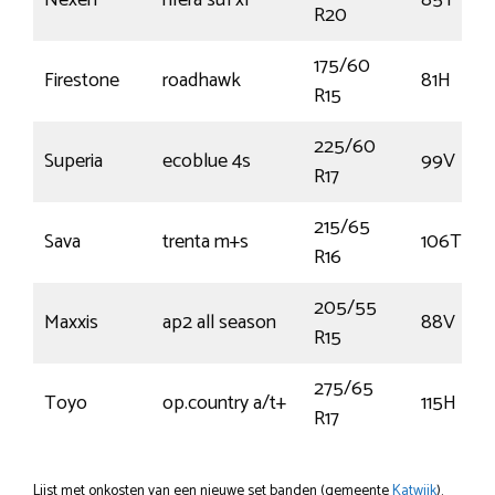
Nexen
nfera su1 xl
85Y
R20
175/60
Firestone
roadhawk
81H
R15
225/60
Superia
ecoblue 4s
99V
R17
215/65
Sava
trenta m+s
106T
R16
205/55
Maxxis
ap2 all season
88V
R15
275/65
Toyo
op.country a/t+
115H
R17
Lijst met onkosten van een nieuwe set banden (gemeente
Katwijk
).