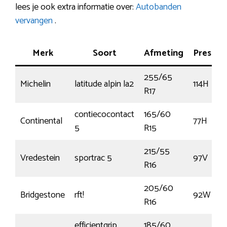
lees je ook extra informatie over:
Autobanden
vervangen
.
Merk
Soort
Afmeting
Prestati
255/65
Michelin
latitude alpin la2
114H
R17
contiecocontact
165/60
Continental
77H
5
R15
215/55
Vredestein
sportrac 5
97V
R16
205/60
Bridgestone
rft!
92W
R16
efficientgrip
185/60