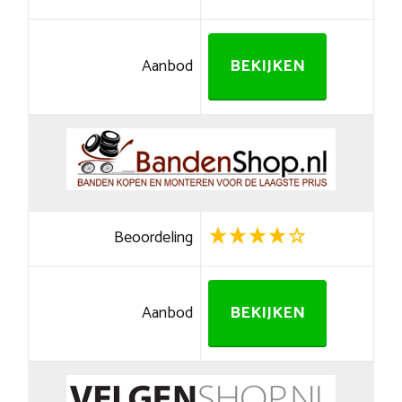
Aanbod
BEKIJKEN
Beoordeling
Aanbod
BEKIJKEN