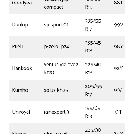
Goodyear
88T
compact
R15
235/55
Dunlop
sp sport 01
99V
R17
235/45
Pirelli
p-zero (pz4)
98Y
R18
ventus v12 evo2
225/40
Hankook
92Y
k120
R18
205/55
Kumho
solus kh25
91V
R17
155/65
Uniroyal
rainexpert 3
73T
R13
225/30