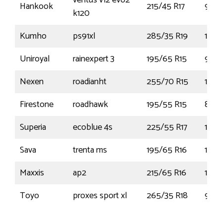
ventus v12 evo2
Hankook
215/45 R17
91Y
k120
Kumho
ps91xl
285/35 R19
103Y
Uniroyal
rainexpert 3
195/65 R15
91H
Nexen
roadianht
255/70 R15
108S
Firestone
roadhawk
195/55 R15
85H
Superia
ecoblue 4s
225/55 R17
101
Sava
trenta ms
195/65 R16
104R
Maxxis
ap2
215/65 R16
102
Toyo
proxes sport xl
265/35 R18
97Y