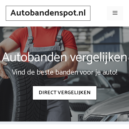
Spring
Autobandenspot.nl
naar
Men
inhoud
Autobanden vergelijken
Vind de beste banden voor je auto!
DIRECT VERGELIJKEN