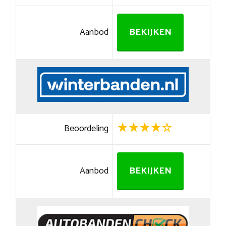
Aanbod
BEKIJKEN
Beoordeling
Aanbod
BEKIJKEN