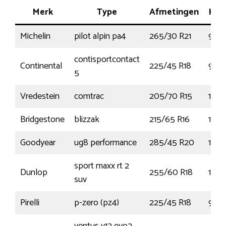
Merk
Type
Afmetingen
Ken
Michelin
pilot alpin pa4
265/30 R21
96W
contisportcontact
Continental
225/45 R18
95Y
5
Vredestein
comtrac
205/70 R15
106
Bridgestone
blizzak
215/65 R16
109
Goodyear
ug8 performance
285/45 R20
112V
sport maxx rt 2
Dunlop
255/60 R18
108
suv
Pirelli
p-zero (pz4)
225/45 R18
95Y