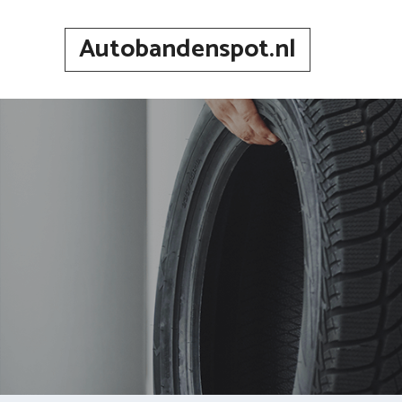
Spring
naar
Autobandenspot.nl
inhoud