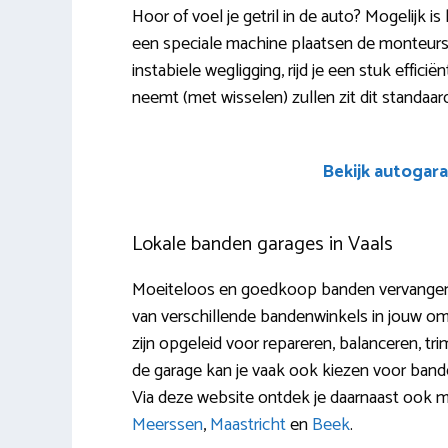
Hoor of voel je getril in de auto? Mogelijk i
een speciale machine plaatsen de monteurs 
instabiele wegligging, rijd je een stuk efficië
neemt (met wisselen) zullen zit dit standaar
Bekijk autogara
Lokale banden garages in Vaals
Moeiteloos en goedkoop banden vervangen i
van verschillende bandenwinkels in jouw om
zijn opgeleid voor repareren, balanceren, tri
de garage kan je vaak ook kiezen voor ban
Via deze website ontdek je daarnaast ook 
Meerssen
,
Maastricht
en
Beek
.