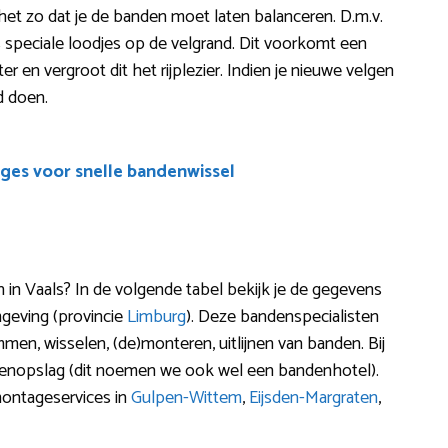
s het zo dat je de banden moet laten balanceren. D.m.v.
speciale loodjes op de velgrand. Dit voorkomt een
nter en vergroot dit het rijplezier. Indien je nieuwe velgen
d doen.
ges voor snelle bandenwissel
n Vaals? In de volgende tabel bekijk je de gegevens
geving (provincie
Limburg
). Deze bandenspecialisten
mmen, wisselen, (de)monteren, uitlijnen van banden. Bij
denopslag (dit noemen we ook wel een bandenhotel).
montageservices in
Gulpen-Wittem
,
Eijsden-Margraten
,