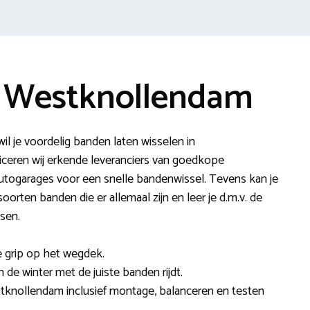
e Westknollendam
l je voordelig banden laten wisselen in
eren wij erkende leveranciers van goedkope
utogarages voor een snelle bandenwissel. Tevens kan je
orten banden die er allemaal zijn en leer je d.m.v. de
sen.
 grip op het wegdek.
in de winter met de juiste banden rijdt.
stknollendam inclusief montage, balanceren en testen