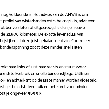
te nog voldoende is. Het advies van de ANWB is om
rofiel van winterbanden extra belangrijk is, adviseren
ubber versleten of uitgedroogd is dien je nieuwe
d de 32.500 kilometer. De exacte levensduur van
jstijl en of deze juist gebalanceerd zijn. Controleer
 bandenspanning zodat deze minder snel slijten.
 trekt naar links of juist naar rechts en stuurt zwaar.
ndstofverbruik en snelle bandenslijtage. Uitlijnen
r- en achterkant op de juiste manier worden afgesteld.
stiger brandstofverbruik en het zorgt voor minder
 kost je ongeveer €89,99.