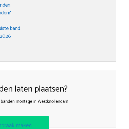
anden
nden?
uiste band
 2026
en laten plaatsen?
e banden montage in Westknollendam
spraak maken