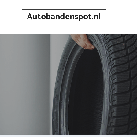
Spring
naar
Autobandenspot.nl
inhoud