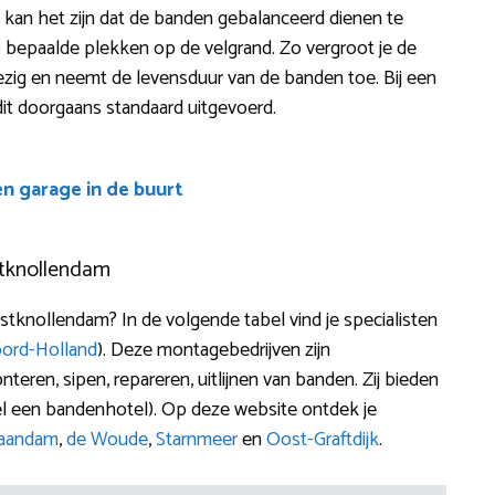
al kan het zijn dat de banden gebalanceerd dienen te
p bepaalde plekken op de velgrand. Zo vergroot je de
 bezig en neemt de levensduur van de banden toe. Bij een
dit doorgaans standaard uitgevoerd.
en garage in de buurt
stknollendam
tknollendam? In de volgende tabel vind je specialisten
ord-Holland
). Deze montagebedrijven zijn
teren, sipen, repareren, uitlijnen van banden. Zij bieden
l een bandenhotel). Op deze website ontdek je
aandam
,
de Woude
,
Starnmeer
en
Oost-Graftdijk
.