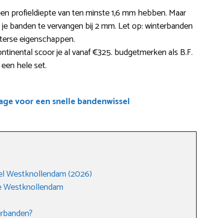
een profieldiepte van ten minste 1,6 mm hebben. Maar
 je banden te vervangen bij 2 mm. Let op: winterbanden
nterse eigenschappen.
inental scoor je al vanaf €325. budgetmerken als B.F.
 een hele set.
age voor een snelle bandenwissel
l Westknollendam (2026)
e Westknollendam
erbanden?