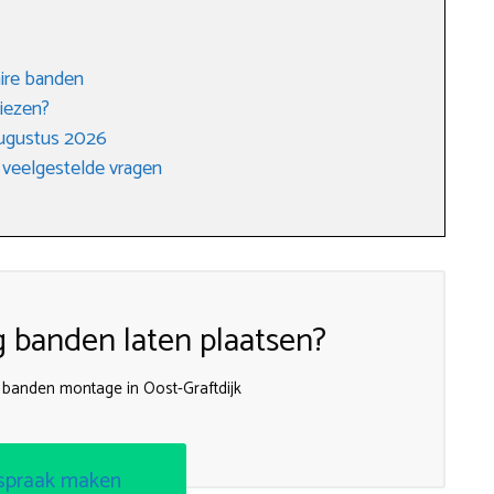
ire banden
iezen?
augustus 2026
 veelgestelde vragen
g banden laten plaatsen?
e banden montage in Oost-Graftdijk
spraak maken