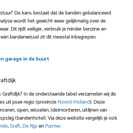
end stuur? De kans bestaat dat de banden gebalanceerd
alyse wordt het gewicht weer gelijkmatig over de
ar. Dit rijdt veiliger, verbruik je minder benzine en
 een bandenwissel zit dit meestal inbegrepen.
en garage in de buurt
aftdijk
-Graftdijk? In de onderstaande tabel verzamelen wij de
 uit jouw regio (provincie
Noord-Holland
). Deze
nceren, sipen, wisselen, (de)monteren, uitlijnen van
pslag (bandenhotel). Via deze website vergelijk je ook
inde
,
Graft
,
De Rijp
en
Purmer
.