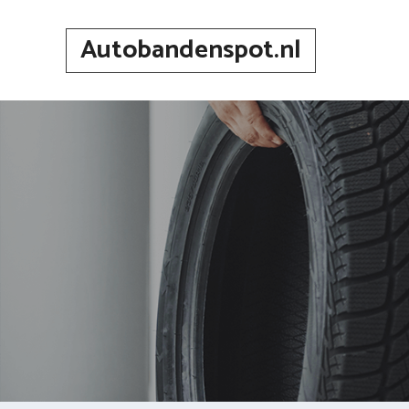
Spring
naar
Autobandenspot.nl
inhoud