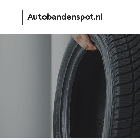
Spring
naar
Autobandenspot.nl
inhoud