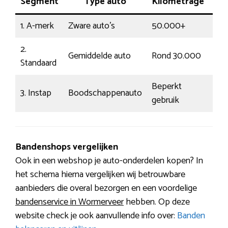
Segment
Type auto
Kilometrage
Rij
1. A-merk
Zware auto’s
50.000+
Ene
2.
Gemiddelde auto
Rond 30.000
Mod
Standaard
Beperkt
3. Instap
Boodschappenauto
Een
gebruik
Bandenshops vergelijken
Ook in een webshop je auto-onderdelen kopen? In
het schema hierna vergelijken wij betrouwbare
aanbieders die overal bezorgen en een voordelige
bandenservice in Wormerveer
hebben. Op deze
website check je ook aanvullende info over:
Banden