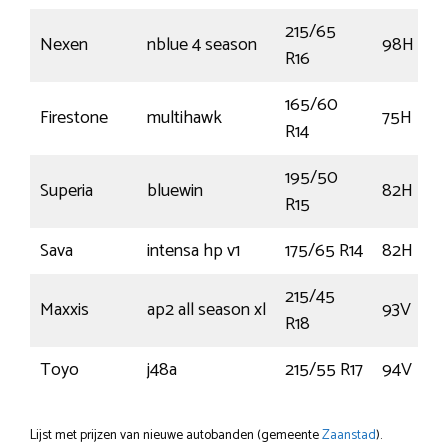
215/65
Nexen
nblue 4 season
98H
R16
165/60
Firestone
multihawk
75H
R14
195/50
Superia
bluewin
82H
R15
Sava
intensa hp v1
175/65 R14
82H
215/45
Maxxis
ap2 all season xl
93V
R18
Toyo
j48a
215/55 R17
94V
Lijst met prijzen van nieuwe autobanden (gemeente
Zaanstad
).