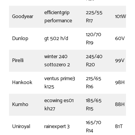
efficientgrip
225/55
Goodyear
101W
performance
R17
120/70
Dunlop
gt 502 h/d
60V
R19
winter 240
245/40
Pirelli
99V
sottozero 2
R20
ventus prime3
215/65
Hankook
98H
k125
R16
ecowing es01
185/65
Kumho
88H
kh27
R15
165/70
Uniroyal
rainexpert 3
81T
R14