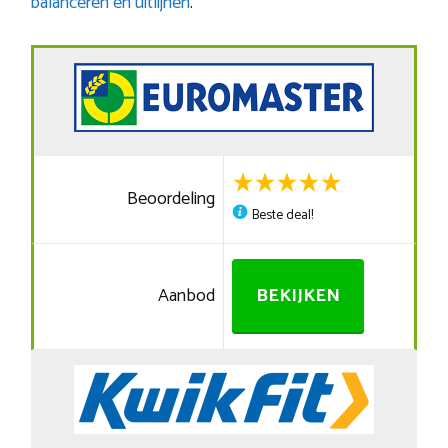
balanceren en uitlijnen
.
Beoordeling
Beste deal!
Aanbod
BEKIJKEN