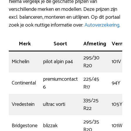
hierna vergelijk je de geschatte prijzen van
verschillende merken en modellen. Deze prijzen zijn
excl. balanceren, monteren en uitlijnen. Op dit portaal
zoek je ook nuttige informatie over:
Autoverzekering
.
Merk
Soort
Afmeting
Vermog
295/30
Michelin
pilot alpin pa4
101V
R20
premiumcontact
225/45
Continental
94Y
6
R17
335/25
Vredestein
ultrac vorti
105Y
R22
295/35
Bridgestone
blizzak
101W
R20