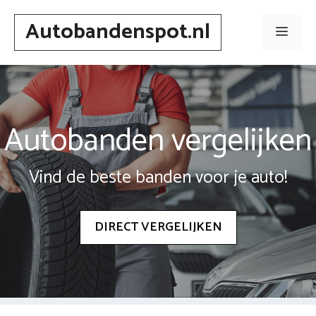
Spring
Autobandenspot.nl
naar
Men
inhoud
Autobanden vergelijken
Vind de beste banden voor je auto!
DIRECT VERGELIJKEN