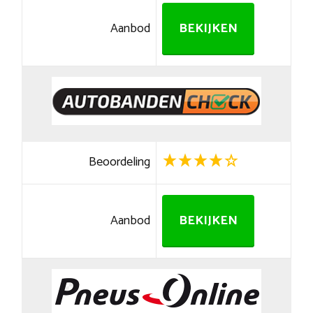
Aanbod
BEKIJKEN
Beoordeling
Aanbod
BEKIJKEN