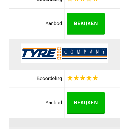
Aanbod
BEKIJKEN
Beoordeling
Aanbod
BEKIJKEN