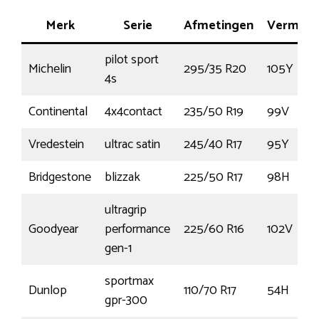
Merk
Serie
Afmetingen
Vermog
pilot sport
Michelin
295/35 R20
105Y
4s
Continental
4x4contact
235/50 R19
99V
Vredestein
ultrac satin
245/40 R17
95Y
Bridgestone
blizzak
225/50 R17
98H
ultragrip
Goodyear
performance
225/60 R16
102V
gen-1
sportmax
Dunlop
110/70 R17
54H
gpr-300