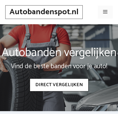
Spring
Autobandenspot.nl
naar
Men
inhoud
Autobanden vergelijken
Vind de beste banden voor je auto!
DIRECT VERGELIJKEN