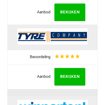
Aanbod
BEKIJKEN
Beoordeling
Aanbod
BEKIJKEN