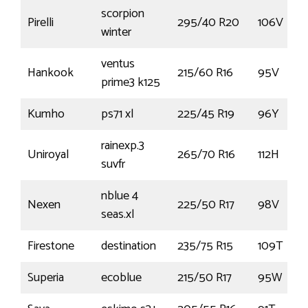
scorpion
Pirelli
295/40 R20
106V
winter
ventus
Hankook
215/60 R16
95V
prime3 k125
Kumho
ps71 xl
225/45 R19
96Y
rainexp.3
Uniroyal
265/70 R16
112H
suvfr
nblue 4
Nexen
225/50 R17
98V
seas.xl
Firestone
destination
235/75 R15
109T
Superia
ecoblue
215/50 R17
95W