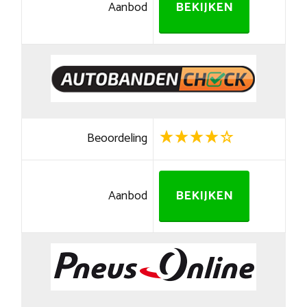
Aanbod
BEKIJKEN
Beoordeling
Aanbod
BEKIJKEN