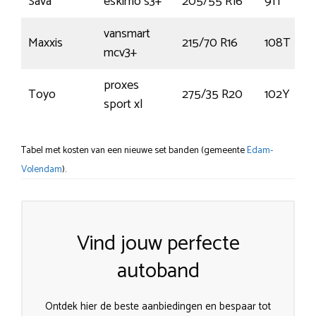
Sava
eskimo s3+
205/55 R16
91T
vansmart
Maxxis
215/70 R16
108T
mcv3+
proxes
Toyo
275/35 R20
102Y
sport xl
Tabel met kosten van een nieuwe set banden (gemeente
Edam-
Volendam
).
Vind jouw perfecte
autoband
Ontdek hier de beste aanbiedingen en bespaar tot