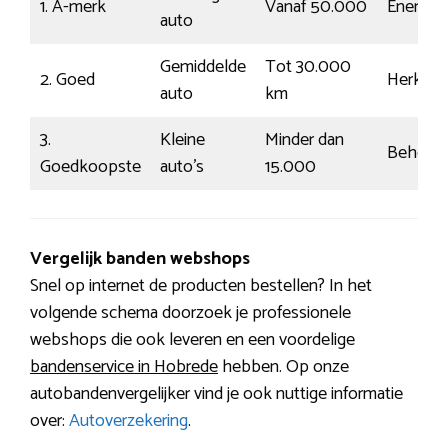
1. A-merk
Vanaf 50.000
Energie
auto
Gemiddelde
Tot 30.000
2. Goed
Herkenb
auto
km
3.
Kleine
Minder dan
Beheers
Goedkoopste
auto’s
15.000
Vergelijk banden webshops
Snel op internet de producten bestellen? In het
volgende schema doorzoek je professionele
webshops die ook leveren en een voordelige
bandenservice in Hobrede
hebben. Op onze
autobandenvergelijker vind je ook nuttige informatie
over:
Autoverzekering
.