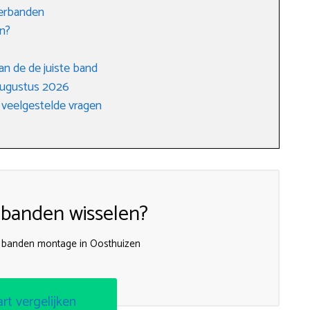
terbanden
n?
an de de juiste band
augustus 2026
 veelgestelde vragen
 banden wisselen?
j banden montage in Oosthuizen
art vergelijken