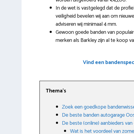
worden uitgevoerd vanaf €43,00.
In de wet is vastgelegd dat de profi
veiligheid bevelen wij aan om nieuwe
adviseren wij minimaal 4 mm.
Gewoon goede banden van populaire
merken als Barkley zijn al te koop v
Vind een bandenspeci
Thema’s
Zoek een goedkope bandenwisse
De beste banden autogarage Oo
De beste (online) aanbieders va
Wat is het voordeel van zom