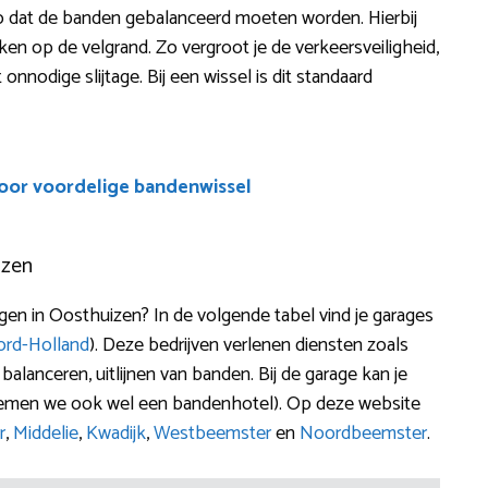
t zo dat de banden gebalanceerd moeten worden. Hierbij
n op de velgrand. Zo vergroot je de verkeersveiligheid,
onnodige slijtage. Bij een wissel is dit standaard
voor voordelige bandenwissel
izen
 in Oosthuizen? In de volgende tabel vind je garages
rd-Holland
). Deze bedrijven verlenen diensten zoals
balanceren, uitlijnen van banden. Bij de garage kan je
oemen we ook wel een bandenhotel). Op deze website
r
,
Middelie
,
Kwadijk
,
Westbeemster
en
Noordbeemster
.