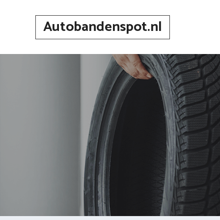
Spring
naar
Autobandenspot.nl
inhoud