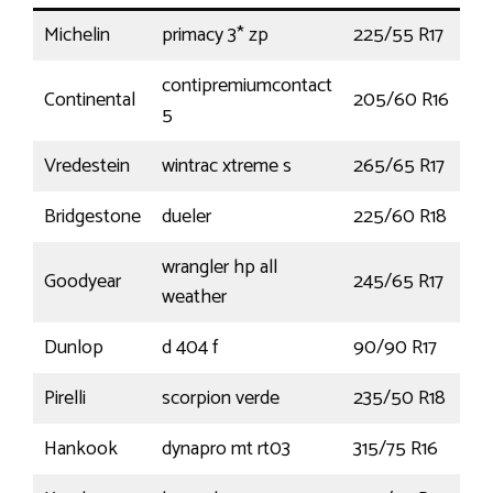
Michelin
primacy 3* zp
225/55 R17
contipremiumcontact
Continental
205/60 R16
5
Vredestein
wintrac xtreme s
265/65 R17
1
Bridgestone
dueler
225/60 R18
1
wrangler hp all
Goodyear
245/65 R17
1
weather
Dunlop
d 404 f
90/90 R17
4
Pirelli
scorpion verde
235/50 R18
9
Hankook
dynapro mt rt03
315/75 R16
1