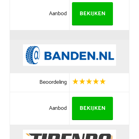
Aanbod
BEKIJKEN
Beoordeling
Aanbod
BEKIJKEN