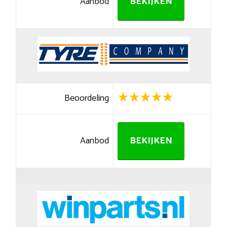
Aanbod
BEKIJKEN
Beoordeling
Aanbod
BEKIJKEN