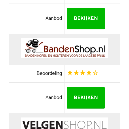
Aanbod
BEKIJKEN
Beoordeling
Aanbod
BEKIJKEN