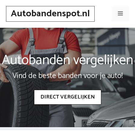
Spring
Autobandenspot.nl
naar
Men
inhoud
Autobanden vergelijken
Vind de beste banden voor je auto!
DIRECT VERGELIJKEN