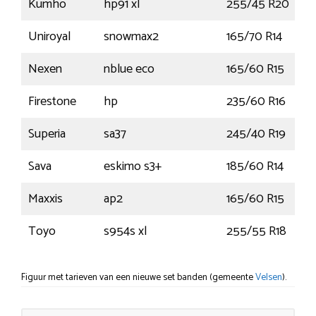
Kumho
hp91 xl
255/45 R20
Uniroyal
snowmax2
165/70 R14
8
Nexen
nblue eco
165/60 R15
7
Firestone
hp
235/60 R16
1
Superia
sa37
245/40 R19
Sava
eskimo s3+
185/60 R14
8
Maxxis
ap2
165/60 R15
7
Toyo
s954s xl
255/55 R18
1
Figuur met tarieven van een nieuwe set banden (gemeente
Velsen
).