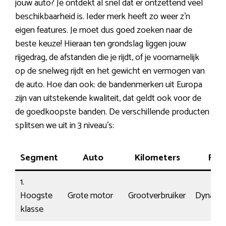
jouw auto? Je ontdekt al snel dat er ontzettend veel
beschikbaarheid is. Ieder merk heeft zo weer z’n
eigen features. Je moet dus goed zoeken naar de
beste keuze! Hieraan ten grondslag liggen jouw
rijgedrag, de afstanden die je rijdt, of je voornamelijk
op de snelweg rijdt en het gewicht en vermogen van
de auto. Hoe dan ook: de bandenmerken uit Europa
zijn van uitstekende kwaliteit, dat geldt ook voor de
de goedkoopste banden. De verschillende producten
splitsen we uit in 3 niveau’s:
Segment
Auto
Kilometers
Rijst
1.
Hoogste
Grote motor
Grootverbruiker
Dynami
klasse