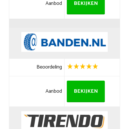
Aanbod
BEKIJKEN
Beoordeling
Aanbod
BEKIJKEN