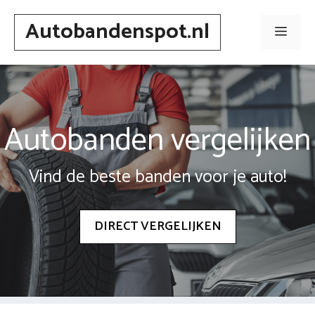
Spring
Autobandenspot.nl
naar
Men
inhoud
Autobanden vergelijken
Vind de beste banden voor je auto!
DIRECT VERGELIJKEN