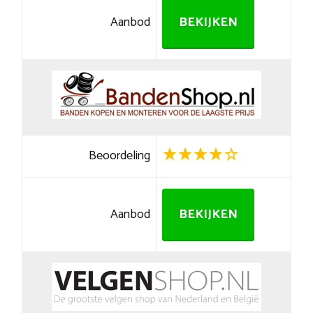
Aanbod
BEKIJKEN
Beoordeling
Aanbod
BEKIJKEN