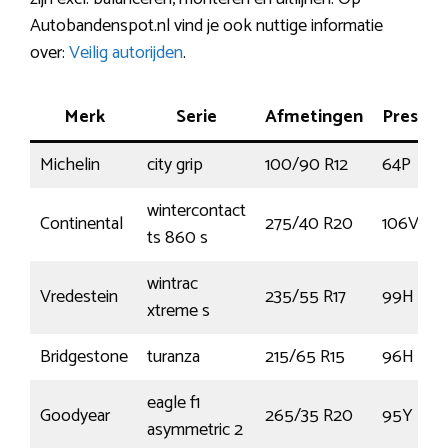
Autobandenspot.nl vind je ook nuttige informatie
over:
Veilig autorijden
.
Merk
Serie
Afmetingen
Prestat
Michelin
city grip
100/90 R12
64P
wintercontact
Continental
275/40 R20
106V
ts 860 s
wintrac
Vredestein
235/55 R17
99H
xtreme s
Bridgestone
turanza
215/65 R15
96H
eagle f1
Goodyear
265/35 R20
95Y
asymmetric 2