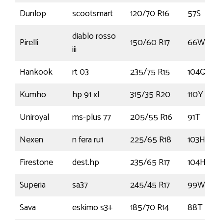
Dunlop
scootsmart
120/70 R16
57S
diablo rosso
Pirelli
150/60 R17
66W
iii
Hankook
rt 03
235/75 R15
104Q
Kumho
hp 91 xl
315/35 R20
110Y
Uniroyal
ms-plus 77
205/55 R16
91T
Nexen
n fera ru1
225/65 R18
103H
Firestone
dest.hp
235/65 R17
104H
Superia
sa37
245/45 R17
99W
Sava
eskimo s3+
185/70 R14
88T