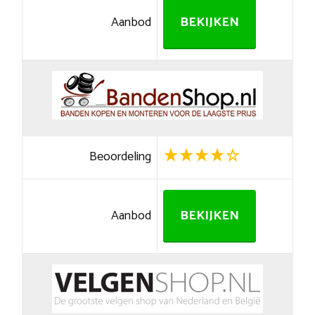
Aanbod
BEKIJKEN
Beoordeling
Aanbod
BEKIJKEN