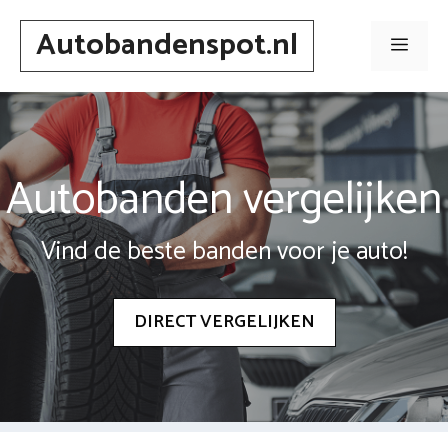
Spring
Autobandenspot.nl
naar
Men
inhoud
Autobanden vergelijken
Vind de beste banden voor je auto!
DIRECT VERGELIJKEN