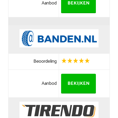
Aanbod
BEKIJKEN
Beoordeling
Aanbod
BEKIJKEN