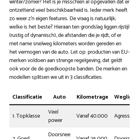
winter/zomer? Het is je misschien al opgevallen dat er
ontzettend veel beschikbaarheid is. Ieder merk heeft
zo weer z’n eigen features. De vraag is natuurlijk;
welke is het beste? Hieraan ten grondslag liggen rijstijl
(rustig of dynamisch), de afstanden die je rijdt, of er
met name snelweg kilometers worden gereden en
het vermogen van de auto. Let op: producten van EU-
merken voldoen aan strenge regelgeving, dat geldt
ook voor de de goedkoopste banden. De merken en
modellen splitsen we uit in 3 classificaties:
Classificatie
Auto
Kilometrage
Wegliggi
Veel
1. Topklasse
Vanaf 40.000
Agressief
power
Doorsnee
2. Goed
Vanaf 25.000
Doorsnee