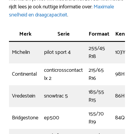
rijdt lees je ook nuttige informatie over:
Maximale
snelheid en draagcapaciteit
.
Merk
Serie
Formaat
Kenme
255/45
Michelin
pilot sport 4
103Y
R18
conticrosscontact
215/65
Continental
98H
lx 2
R16
185/55
Vredestein
snowtrac 5
86H
R15
155/70
Bridgestone
ep500
84Q
R19