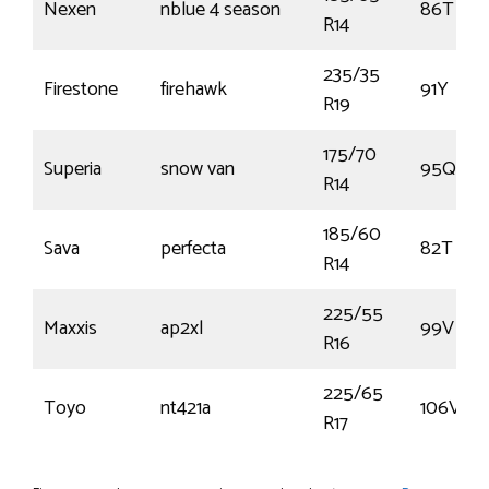
Nexen
nblue 4 season
86T
R14
235/35
Firestone
firehawk
91Y
R19
175/70
Superia
snow van
95Q
R14
185/60
Sava
perfecta
82T
R14
225/55
Maxxis
ap2xl
99V
R16
225/65
Toyo
nt421a
106V
R17