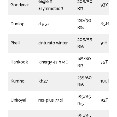
eagle f1
205/50
Goodyear
93Y
asymmetric 3
R17
120/90
Dunlop
d 952
65M
R18
205/55
Pirelli
cinturato winter
91H
R16
145/80
Hankook
kinergy 4s h740
75T
R13
235/60
Kumho
kh27
100H
R16
185/65
Uniroyal
ms-plus 77 xl
92T
R15
185/65