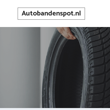
Spring
naar
Autobandenspot.nl
inhoud