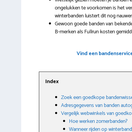
Wettelijk gezien moeten je banden 
ongelukken te voorkomen is het vers
winterbanden luistert dit nog nauwe
Gewoon goede banden van bekende m
B-merken als Fullrun kosten gemidde
Vind een bandenservic
Index
Zoek een goedkope bandenwisse
Adresgegevens van banden autog
Vergelijk webwinkels van goedk
Hoe werken zomerbanden?
Wanneer rijden op winterban