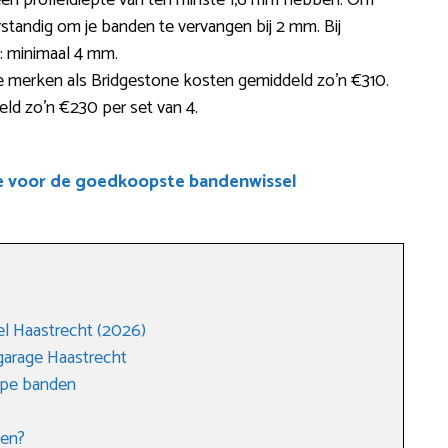
een profieldiepte van ten minste 1,6 mm hebben. Om
tandig om je banden te vervangen bij 2 mm. Bij
r: minimaal 4 mm.
erken als Bridgestone kosten gemiddeld zo’n €310.
ld zo’n €230 per set van 4.
e voor de goedkoopste bandenwissel
l Haastrecht (2026)
arage Haastrecht
ope banden
den?