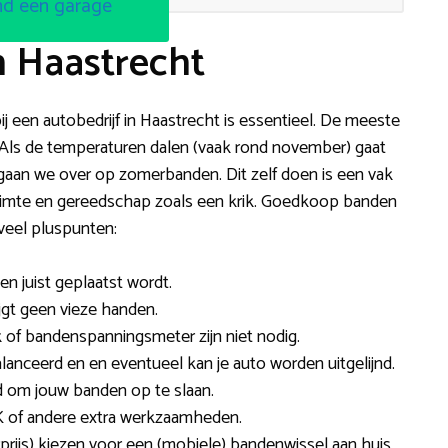
nd een garage
n Haastrecht
ij een autobedrijf in Haastrecht is essentieel. De meeste
. Als de temperaturen dalen (vaak rond november) gaat
gaan we over op zomerbanden. Dit zelf doen is een vak
 ruimte en gereedschap zoals een krik. Goedkoop banden
 veel pluspunten:
 en juist geplaatst wordt.
rijgt geen vieze handen.
 of bandenspanningsmeter zijn niet nodig.
lanceerd en en eventueel kan je auto worden uitgelijnd.
d om jouw banden op te slaan.
 of andere extra werkzaamheden.
prijs) kiezen voor een (mobiele) bandenwissel aan huis