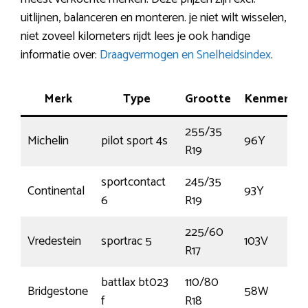
uitlijnen, balanceren en monteren. je niet wilt wisselen,
niet zoveel kilometers rijdt lees je ook handige
informatie over:
Draagvermogen en Snelheidsindex
.
Merk
Type
Grootte
Kenmerk
255/35
Michelin
pilot sport 4s
96Y
R19
sportcontact
245/35
Continental
93Y
6
R19
225/60
Vredestein
sportrac 5
103V
R17
battlax bt023
110/80
Bridgestone
58W
f
R18