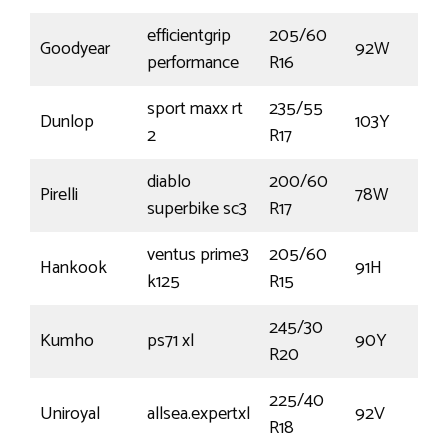
efficientgrip
205/60
Goodyear
92W
performance
R16
sport maxx rt
235/55
Dunlop
103Y
2
R17
diablo
200/60
Pirelli
78W
superbike sc3
R17
ventus prime3
205/60
Hankook
91H
k125
R15
245/30
Kumho
ps71 xl
90Y
R20
225/40
Uniroyal
allsea.expertxl
92V
R18