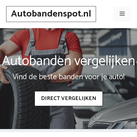
Spring
Autobandenspot.nl
naar
Men
inhoud
Autobanden vergelijken
Vind de beste banden voor je auto!
DIRECT VERGELIJKEN