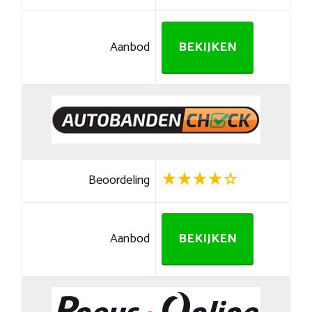
Aanbod
BEKIJKEN
Beoordeling
Aanbod
BEKIJKEN