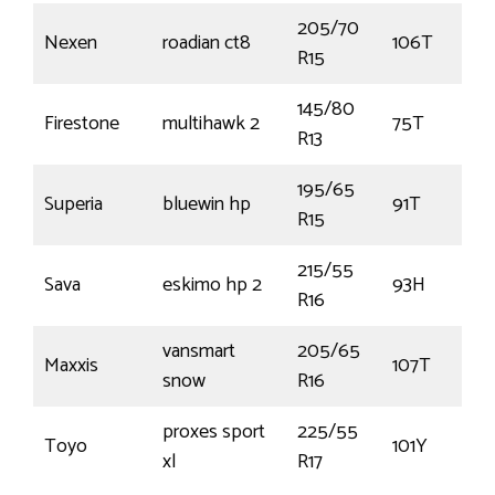
205/70
Nexen
roadian ct8
106T
R15
145/80
Firestone
multihawk 2
75T
R13
195/65
Superia
bluewin hp
91T
R15
215/55
Sava
eskimo hp 2
93H
R16
vansmart
205/65
Maxxis
107T
snow
R16
proxes sport
225/55
Toyo
101Y
xl
R17