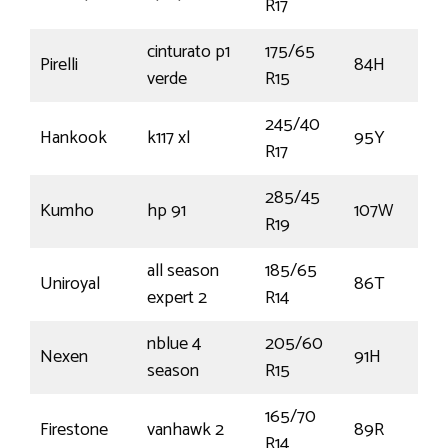
R17
cinturato p1
175/65
Pirelli
84H
verde
R15
245/40
Hankook
k117 xl
95Y
R17
285/45
Kumho
hp 91
107W
R19
all season
185/65
Uniroyal
86T
expert 2
R14
nblue 4
205/60
Nexen
91H
season
R15
165/70
Firestone
vanhawk 2
89R
R14