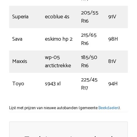
205/55
Superia
ecoblue 4s
91V
R16
215/65
Sava
eskimo hp 2
98H
R16
wp-05
185/50
Maxxis
81V
arctictrekke
R16
225/45
Toyo
s943 xl
94H
R17
Lijst met prijzen van nieuwe autobanden (gemeente
Beekdaelen
).