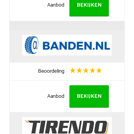
Aanbod
BEKIJKEN
Beoordeling
Aanbod
BEKIJKEN