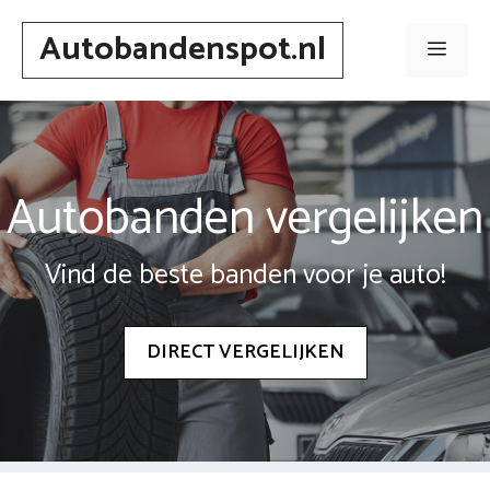
Spring
Autobandenspot.nl
naar
Men
inhoud
Autobanden vergelijken
Vind de beste banden voor je auto!
DIRECT VERGELIJKEN