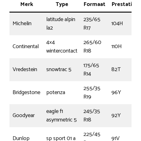
Merk
Type
Formaat
Prestatie
latitude alpin
235/65
Michelin
104H
la2
R17
4×4
265/60
Continental
110H
wintercontact
R18
175/65
Vredestein
snowtrac 5
82T
R14
255/35
Bridgestone
potenza
96Y
R19
eagle f1
245/35
Goodyear
92Y
asymmetric 5
R18
225/45
Dunlop
sp sport 01 a
91V