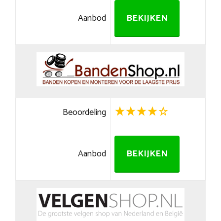
Aanbod
BEKIJKEN
Beoordeling
Aanbod
BEKIJKEN