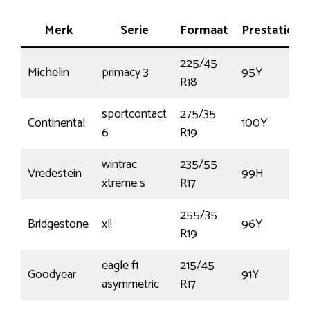
Merk
Serie
Formaat
Prestatie
225/45
Michelin
primacy 3
95Y
R18
sportcontact
275/35
Continental
100Y
6
R19
wintrac
235/55
Vredestein
99H
xtreme s
R17
255/35
Bridgestone
xl!
96Y
R19
eagle f1
215/45
Goodyear
91Y
asymmetric
R17