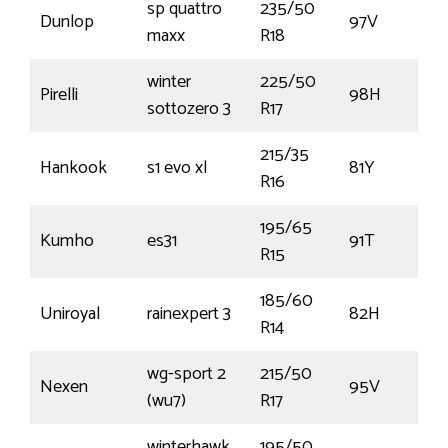
sp quattro
235/50
Dunlop
97V
maxx
R18
winter
225/50
Pirelli
98H
sottozero 3
R17
215/35
Hankook
s1 evo xl
81Y
R16
195/65
Kumho
es31
91T
R15
185/60
Uniroyal
rainexpert 3
82H
R14
wg-sport 2
215/50
Nexen
95V
(wu7)
R17
winterhawk
195/50