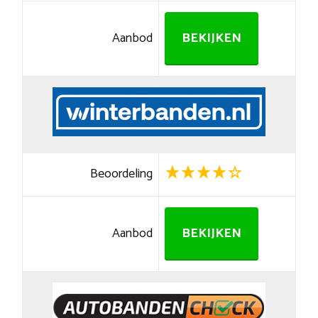
Aanbod
BEKIJKEN
Beoordeling
Aanbod
BEKIJKEN