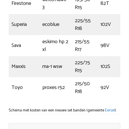
Firestone
82T
3
R15
225/55
Superia
ecoblue
102V
R18
eskimo hp 2
215/55
Sava
98V
xl
R17
225/75
Maxxis
ma-1 wsw
102S
R15
215/50
Toyo
proxes r52
92V
R18
Schema met kosten van een nieuwe set banden (gemeente
Eersel
).