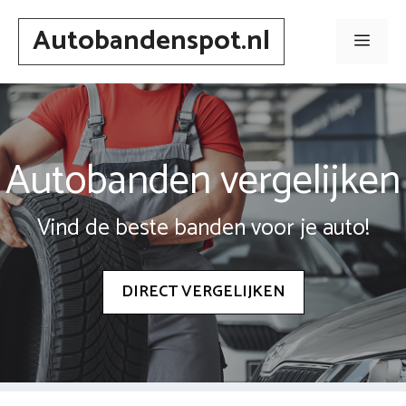
Spring
Autobandenspot.nl
naar
Men
inhoud
Autobanden vergelijken
Vind de beste banden voor je auto!
DIRECT VERGELIJKEN