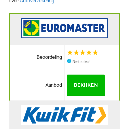
over:
Autoverzekering
.
Beoordeling
Beste deal!
Aanbod
BEKIJKEN