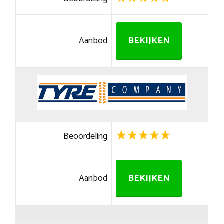
Aanbod
BEKIJKEN
Beoordeling
Aanbod
BEKIJKEN