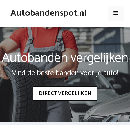
Spring
Autobandenspot.nl
naar
Men
inhoud
Autobanden vergelijken
Vind de beste banden voor je auto!
DIRECT VERGELIJKEN