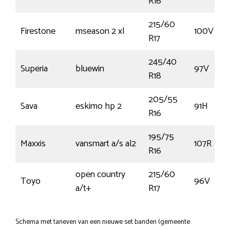
R16
215/60
Firestone
mseason 2 xl
100V
R17
245/40
Superia
bluewin
97V
R18
205/55
Sava
eskimo hp 2
91H
R16
195/75
Maxxis
vansmart a/s al2
107R
R16
open country
215/60
Toyo
96V
a/t+
R17
Schema met tarieven van een nieuwe set banden (gemeente