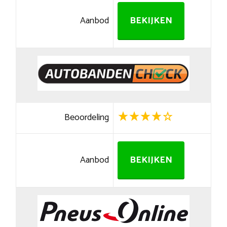
Aanbod
BEKIJKEN
Beoordeling
Aanbod
BEKIJKEN