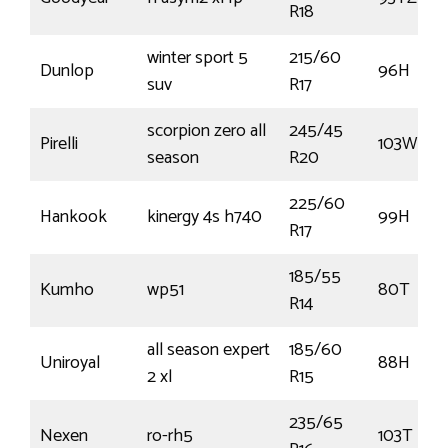
R18
winter sport 5
215/60
Dunlop
96H
suv
R17
scorpion zero all
245/45
Pirelli
103W
season
R20
225/60
Hankook
kinergy 4s h740
99H
R17
185/55
Kumho
wp51
80T
R14
all season expert
185/60
Uniroyal
88H
2 xl
R15
235/65
Nexen
ro-rh5
103T