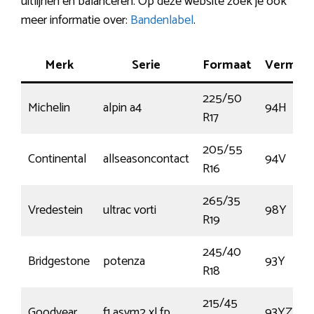
uitlijnen en balanceren. Op deze website zoek je ook
meer informatie over:
Bandenlabel
.
Merk
Serie
Formaat
Vermog
225/50
Michelin
alpin a4
94H
R17
205/55
Continental
allseasoncontact
94V
R16
265/35
Vredestein
ultrac vorti
98Y
R19
245/40
Bridgestone
potenza
93Y
R18
215/45
Goodyear
f1 asym2 xl fp
93YZ