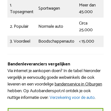
1.
Meer dan
Sportwagen
En
Topsegment
45.000
Circa
2. Populair
Normale auto
G
25.000
3. Voordeel
Boodschappenauto
< 15.000
Be
Bandenleveranciers vergelijken
Via internet je aankopen doen? In de tabel hieronder
vergelijk je eenvoudig goede webwinkels die ook
leveren en een voordelige
bandenservice in Olburgen
hebben. Op Autobandenspot.nl ontdek je ook
nuttige informatie over:
Verzekering voor de auto
.