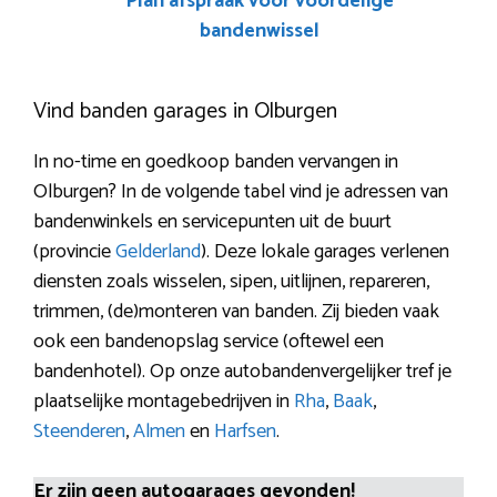
Plan afspraak voor voordelige
bandenwissel
Vind banden garages in Olburgen
In no-time en goedkoop banden vervangen in
Olburgen? In de volgende tabel vind je adressen van
bandenwinkels en servicepunten uit de buurt
(provincie
Gelderland
). Deze lokale garages verlenen
diensten zoals wisselen, sipen, uitlijnen, repareren,
trimmen, (de)monteren van banden. Zij bieden vaak
ook een bandenopslag service (oftewel een
bandenhotel). Op onze autobandenvergelijker tref je
plaatselijke montagebedrijven in
Rha
,
Baak
,
Steenderen
,
Almen
en
Harfsen
.
Er zijn geen autogarages gevonden!