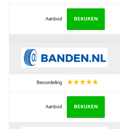
Aanbod
BEKIJKEN
Beoordeling
Aanbod
BEKIJKEN