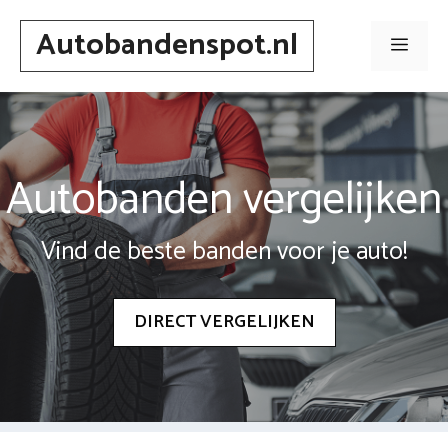
Spring
Autobandenspot.nl
naar
Men
inhoud
Autobanden vergelijken
Vind de beste banden voor je auto!
DIRECT VERGELIJKEN