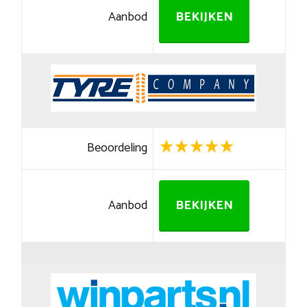
Aanbod
BEKIJKEN
Beoordeling
Aanbod
BEKIJKEN