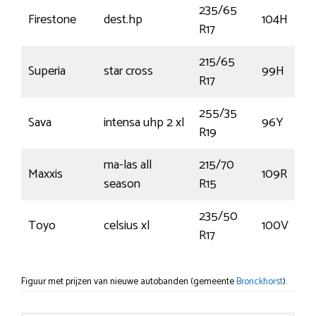
235/65
Firestone
dest.hp
104H
R17
215/65
Superia
star cross
99H
R17
255/35
Sava
intensa uhp 2 xl
96Y
R19
ma-las all
215/70
Maxxis
109R
season
R15
235/50
Toyo
celsius xl
100V
R17
Figuur met prijzen van nieuwe autobanden (gemeente
Bronckhorst
).