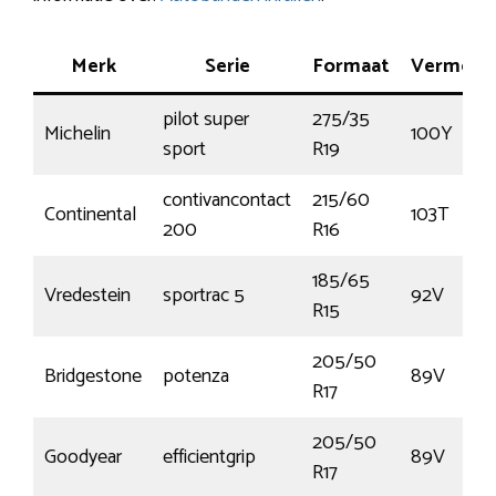
Merk
Serie
Formaat
Vermoge
pilot super
275/35
Michelin
100Y
sport
R19
contivancontact
215/60
Continental
103T
200
R16
185/65
Vredestein
sportrac 5
92V
R15
205/50
Bridgestone
potenza
89V
R17
205/50
Goodyear
efficientgrip
89V
R17