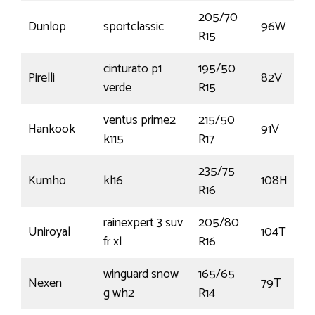
205/70
Dunlop
sportclassic
96W
R15
cinturato p1
195/50
Pirelli
82V
verde
R15
ventus prime2
215/50
Hankook
91V
k115
R17
235/75
Kumho
kl16
108H
R16
rainexpert 3 suv
205/80
Uniroyal
104T
fr xl
R16
winguard snow
165/65
Nexen
79T
g wh2
R14