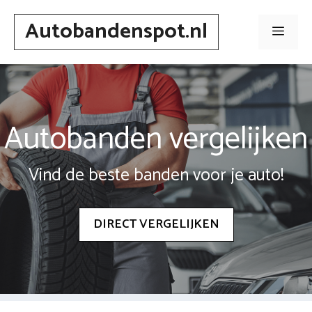
Spring
Autobandenspot.nl
naar
Men
inhoud
Autobanden vergelijken
Vind de beste banden voor je auto!
DIRECT VERGELIJKEN