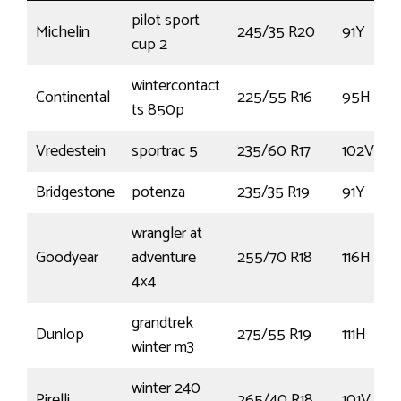
pilot sport
Michelin
245/35 R20
91Y
cup 2
wintercontact
Continental
225/55 R16
95H
ts 850p
Vredestein
sportrac 5
235/60 R17
102V
Bridgestone
potenza
235/35 R19
91Y
wrangler at
Goodyear
adventure
255/70 R18
116H
4×4
grandtrek
Dunlop
275/55 R19
111H
winter m3
winter 240
Pirelli
265/40 R18
101V