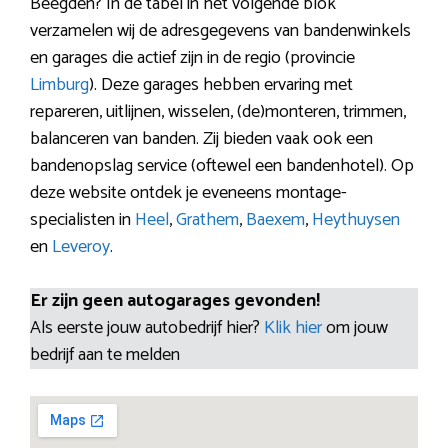
Beegden? In de tabel in het volgende blok
verzamelen wij de adresgegevens van bandenwinkels
en garages die actief zijn in de regio (provincie
Limburg
). Deze garages hebben ervaring met
repareren, uitlijnen, wisselen, (de)monteren, trimmen,
balanceren van banden. Zij bieden vaak ook een
bandenopslag service (oftewel een bandenhotel). Op
deze website ontdek je eveneens montage-
specialisten in
Heel
,
Grathem
,
Baexem
,
Heythuysen
en
Leveroy
.
Er zijn geen autogarages gevonden!
Als eerste jouw autobedrijf hier?
Klik hier
om jouw
bedrijf aan te melden