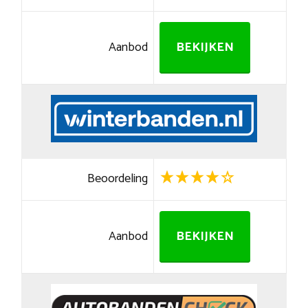
Aanbod
BEKIJKEN
Beoordeling
Aanbod
BEKIJKEN