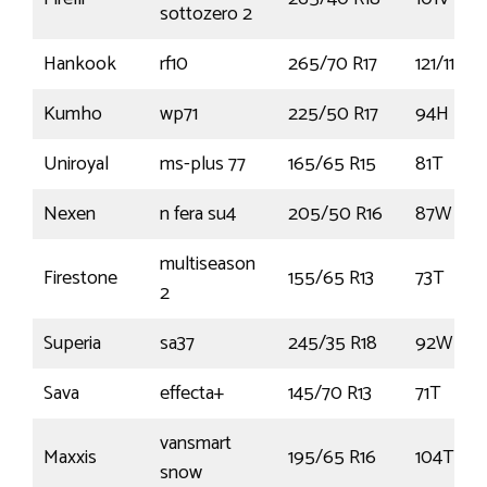
sottozero 2
Hankook
rf10
265/70 R17
121/118S
Kumho
wp71
225/50 R17
94H
Uniroyal
ms-plus 77
165/65 R15
81T
Nexen
n fera su4
205/50 R16
87W
multiseason
Firestone
155/65 R13
73T
2
Superia
sa37
245/35 R18
92W
Sava
effecta+
145/70 R13
71T
vansmart
Maxxis
195/65 R16
104T
snow