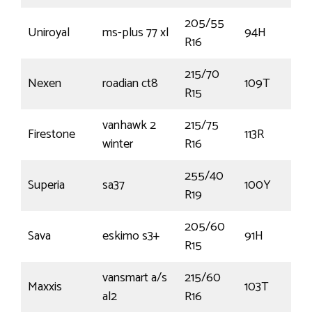
205/55
Uniroyal
ms-plus 77 xl
94H
R16
215/70
Nexen
roadian ct8
109T
R15
vanhawk 2
215/75
Firestone
113R
winter
R16
255/40
Superia
sa37
100Y
R19
205/60
Sava
eskimo s3+
91H
R15
vansmart a/s
215/60
Maxxis
103T
al2
R16