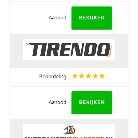
Aanbod
BEKIJKEN
Beoordeling
Aanbod
BEKIJKEN