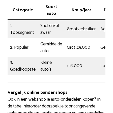
Soort
Categorie
Km p/jaar
Rijst
auto
1.
Snel en/of
Grootverbruiker
Agress
Topsegment
zwaar
Gemiddelde
2. Populair
Circa 25.000
Gemid
auto
3.
Kleine
< 15.000
Log
Goedkoopste
auto’s
Vergelijk online bandenshops
Ook in een webshop je auto-onderdelen kopen? In
de tabel hieronder doorzoek je toonaangevende