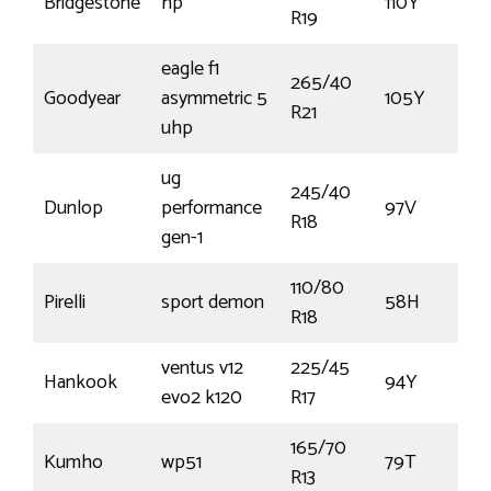
Bridgestone
hp
110Y
R19
eagle f1
265/40
Goodyear
asymmetric 5
105Y
R21
uhp
ug
245/40
Dunlop
performance
97V
R18
gen-1
110/80
Pirelli
sport demon
58H
R18
ventus v12
225/45
Hankook
94Y
evo2 k120
R17
165/70
Kumho
wp51
79T
R13