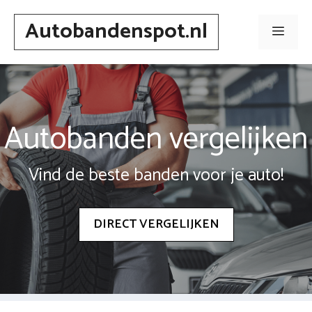
Spring
Autobandenspot.nl
naar
Men
inhoud
Autobanden vergelijken
Vind de beste banden voor je auto!
DIRECT VERGELIJKEN