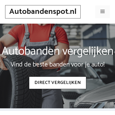
Spring
Autobandenspot.nl
naar
Men
inhoud
Autobanden vergelijken
Vind de beste banden voor je auto!
DIRECT VERGELIJKEN