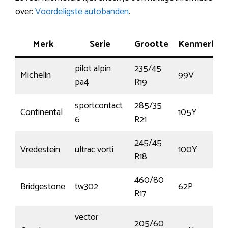
over:
Voordeligste autobanden
.
Merk
Serie
Grootte
Kenmerk
pilot alpin
235/45
Michelin
99V
pa4
R19
sportcontact
285/35
Continental
105Y
6
R21
245/45
Vredestein
ultrac vorti
100Y
R18
460/80
Bridgestone
tw302
62P
R17
vector
205/60