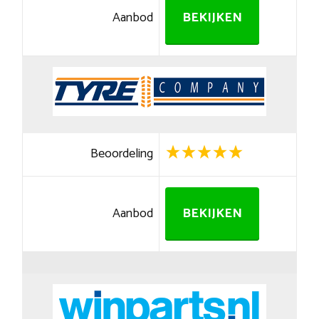
Aanbod
BEKIJKEN
Beoordeling
Aanbod
BEKIJKEN