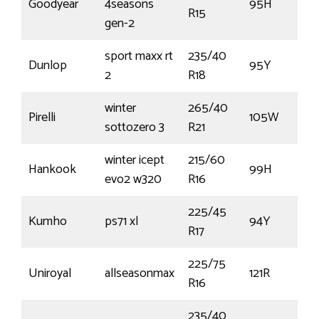
Goodyear
4seasons
95H
R15
gen-2
sport maxx rt
235/40
Dunlop
95Y
2
R18
winter
265/40
Pirelli
105W
sottozero 3
R21
winter icept
215/60
Hankook
99H
evo2 w320
R16
225/45
Kumho
ps71 xl
94Y
R17
225/75
Uniroyal
allseasonmax
121R
R16
235/40