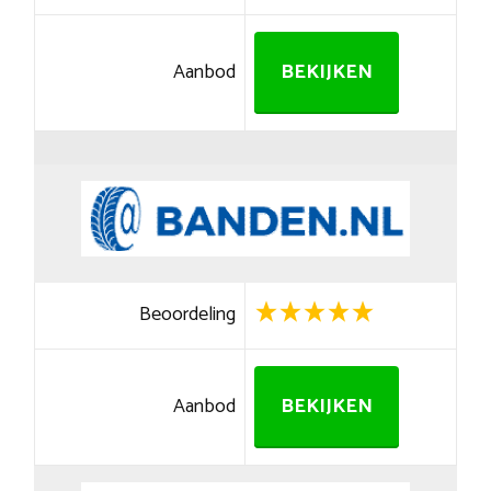
Aanbod
BEKIJKEN
Beoordeling
Aanbod
BEKIJKEN