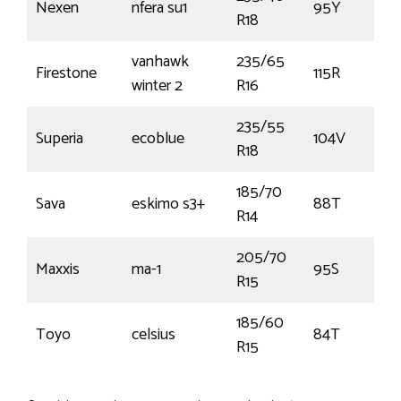
Nexen
nfera su1
95Y
R18
vanhawk
235/65
Firestone
115R
winter 2
R16
235/55
Superia
ecoblue
104V
R18
185/70
Sava
eskimo s3+
88T
R14
205/70
Maxxis
ma-1
95S
R15
185/60
Toyo
celsius
84T
R15