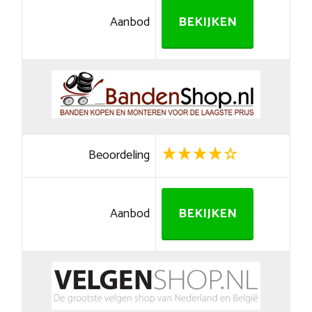
Aanbod
BEKIJKEN
Beoordeling
Aanbod
BEKIJKEN