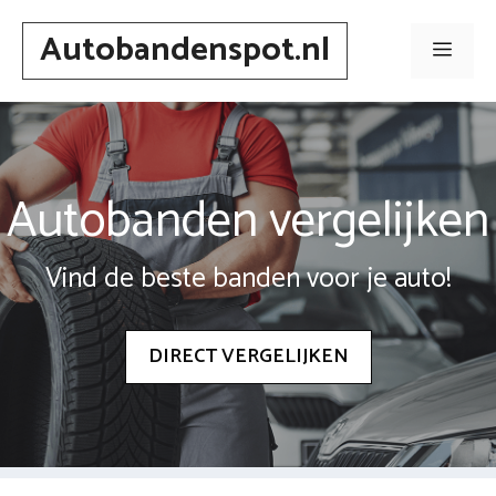
Spring
Autobandenspot.nl
naar
Men
inhoud
Autobanden vergelijken
Vind de beste banden voor je auto!
DIRECT VERGELIJKEN