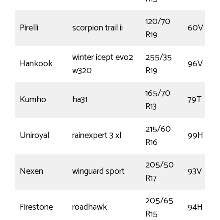
120/70
Pirelli
scorpion trail ii
60V
R19
winter icept evo2
255/35
Hankook
96V
w320
R19
165/70
Kumho
ha31
79T
R13
215/60
Uniroyal
rainexpert 3 xl
99H
R16
205/50
Nexen
winguard sport
93V
R17
205/65
Firestone
roadhawk
94H
R15