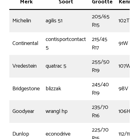
Merk
Soort
Grootte
Kenmer
205/65
Michelin
agilis 51
102T
R15
contisportcontact
215/45
Continental
91W
5
R17
255/50
Vredestein
quatrac 5
107W
R19
245/40
Bridgestone
blizzak
98V
R19
235/70
Goodyear
wrangl hp
106H
R16
225/70
Dunlop
econodrive
112/110S
R15