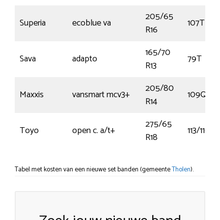
205/65
Superia
ecoblue va
107T
R16
165/70
Sava
adapto
79T
R13
205/80
Maxxis
vansmart mcv3+
109Q
R14
275/65
Toyo
open c. a/t+
113/110S
R18
Tabel met kosten van een nieuwe set banden (gemeente
Tholen
).