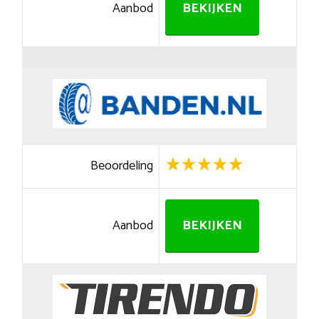
Aanbod
BEKIJKEN
Beoordeling
Aanbod
BEKIJKEN