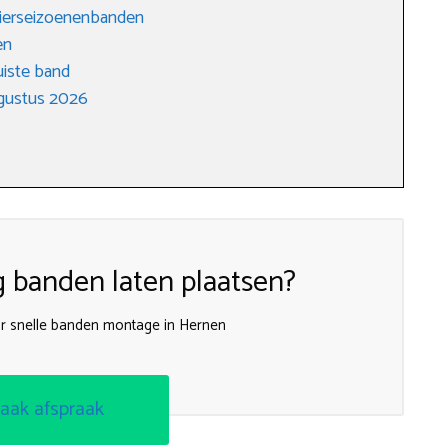
vierseizoenenbanden
en
uiste band
gustus 2026
g banden laten plaatsen?
oor snelle banden montage in Hernen
aak afspraak