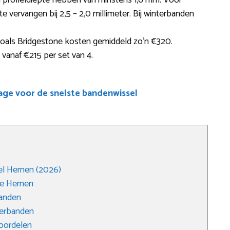
 profieldiepte hebben van minstens 1,6 mm. Voor
te vervangen bij 2,5 – 2,0 millimeter. Bij winterbanden
oals Bridgestone kosten gemiddeld zo’n €320.
 vanaf €215 per set van 4.
age voor de snelste bandenwissel
l Hernen (2026)
ge Hernen
anden
merbanden
voordelen