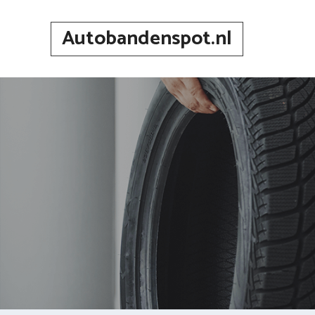
Spring
naar
Autobandenspot.nl
inhoud