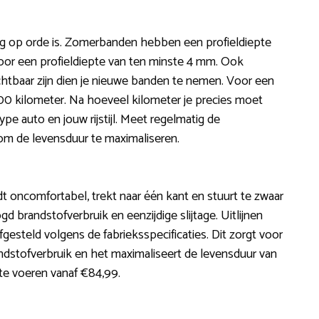
nog op orde is. Zomerbanden hebben een profieldiepte
oor een profieldiepte van ten minste 4 mm. Ook
chtbaar zijn dien je nieuwe banden te nemen. Voor een
7.500 kilometer. Na hoeveel kilometer je precies moet
pe auto en jouw rijstijl. Meet regelmatig de
om de levensduur te maximaliseren.
ijdt oncomfortabel, trekt naar één kant en stuurt te zwaar
ogd brandstofverbruik en eenzijdige slijtage. Uitlijnen
gesteld volgens de fabrieksspecificaties. Dit zorgt voor
andstofverbruik en het maximaliseert de levensduur van
t te voeren vanaf €84,99.