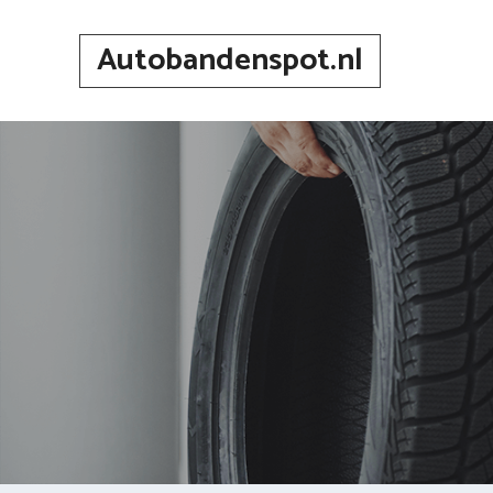
Spring
naar
Autobandenspot.nl
inhoud