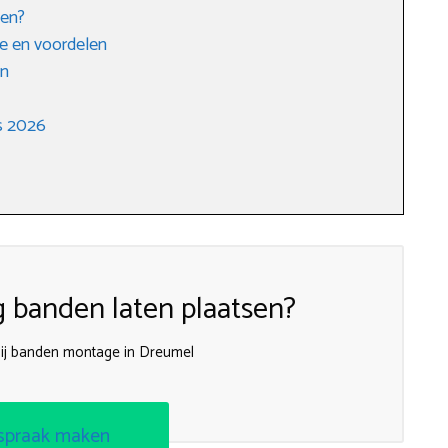
den?
e en voordelen
en
s 2026
g banden laten plaatsen?
ij banden montage in Dreumel
spraak maken