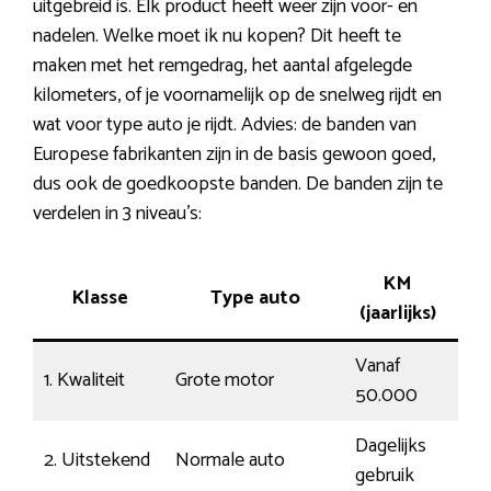
uitgebreid is. Elk product heeft weer zijn voor- en
nadelen. Welke moet ik nu kopen? Dit heeft te
maken met het remgedrag, het aantal afgelegde
kilometers, of je voornamelijk op de snelweg rijdt en
wat voor type auto je rijdt. Advies: de banden van
Europese fabrikanten zijn in de basis gewoon goed,
dus ook de goedkoopste banden. De banden zijn te
verdelen in 3 niveau’s:
KM
Klasse
Type auto
Rij
(jaarlijks)
Vanaf
1. Kwaliteit
Grote motor
Ene
50.000
Dagelijks
2. Uitstekend
Normale auto
Mod
gebruik