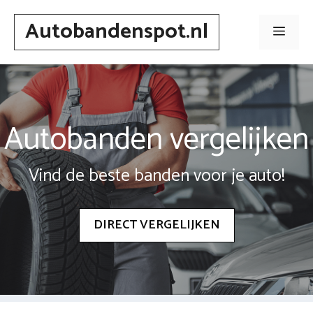
Spring
Autobandenspot.nl
naar
Men
inhoud
Autobanden vergelijken
Vind de beste banden voor je auto!
DIRECT VERGELIJKEN