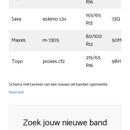
R16
155/65
Sava
eskimo s3+
73Q
R13
80/100
Maxxis
m-7305
50M
R12
215/65
Toyo
proxes cf2
98H
R16
Schema met tarieven van een nieuwe set banden (gemeente
Heumen
).
Zoek jouw nieuwe band