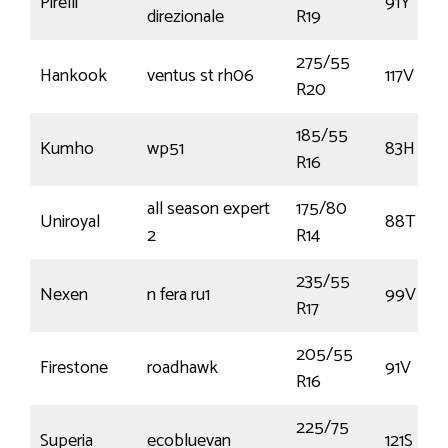
Pirelli
91Y
direzionale
R19
275/55
Hankook
ventus st rh06
117V
R20
185/55
Kumho
wp51
83H
R16
all season expert
175/80
Uniroyal
88T
2
R14
235/55
Nexen
n fera ru1
99V
R17
205/55
Firestone
roadhawk
91V
R16
225/75
Superia
ecobluevan
121S