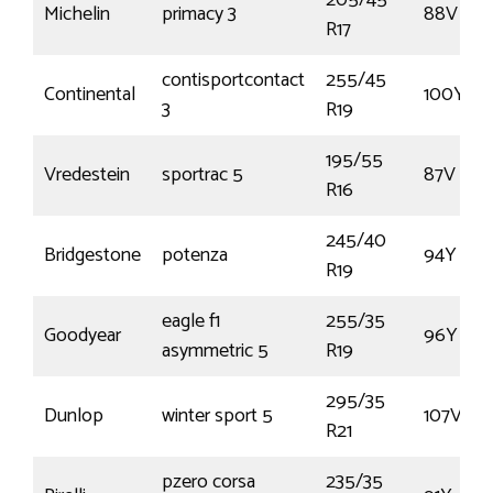
205/45
Michelin
primacy 3
88V
R17
contisportcontact
255/45
Continental
100Y
3
R19
195/55
Vredestein
sportrac 5
87V
R16
245/40
Bridgestone
potenza
94Y
R19
eagle f1
255/35
Goodyear
96Y
asymmetric 5
R19
295/35
Dunlop
winter sport 5
107V
R21
pzero corsa
235/35