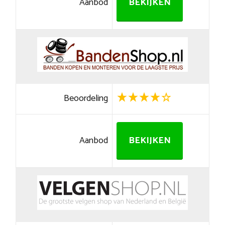
Aanbod
BEKIJKEN
Beoordeling
Aanbod
BEKIJKEN