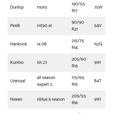
190/55
Dunlop
moto
75W
R17
90/90
Pirelli
mt90 at
54V
R21
215/75
Hankook
ra 08
112Q
R14
205/60
Kumho
kh 27
91H
R15
all season
175/65
Uniroyal
84T
expert 2
R15
205/55
Nexen
nblue 4 season
91H
R16