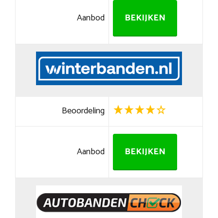
Aanbod
BEKIJKEN
Beoordeling
Aanbod
BEKIJKEN