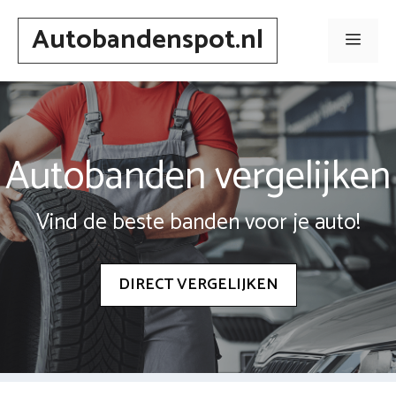
Spring
Autobandenspot.nl
naar
Men
inhoud
Autobanden vergelijken
Vind de beste banden voor je auto!
DIRECT VERGELIJKEN