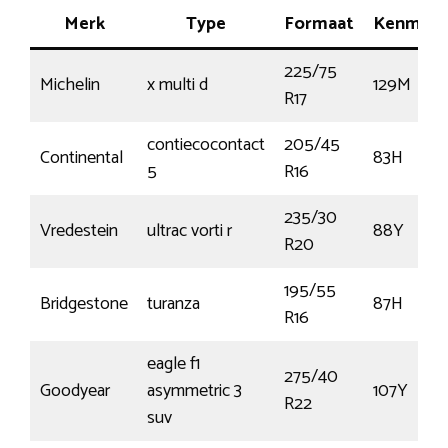
Merk
Type
Formaat
Kenmerk
225/75
Michelin
x multi d
129M
R17
contiecocontact
205/45
Continental
83H
5
R16
235/30
Vredestein
ultrac vorti r
88Y
R20
195/55
Bridgestone
turanza
87H
R16
eagle f1
275/40
Goodyear
asymmetric 3
107Y
R22
suv