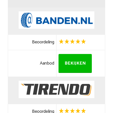
Beoordeling
Aanbod
BEKIJKEN
Beoordeling