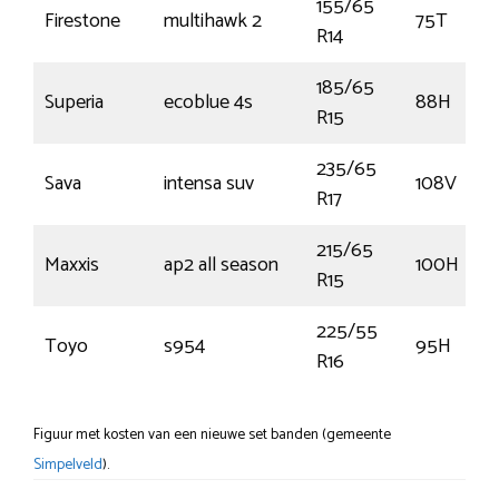
155/65
Firestone
multihawk 2
75T
R14
185/65
Superia
ecoblue 4s
88H
R15
235/65
Sava
intensa suv
108V
R17
215/65
Maxxis
ap2 all season
100H
R15
225/55
Toyo
s954
95H
R16
Figuur met kosten van een nieuwe set banden (gemeente
Simpelveld
).