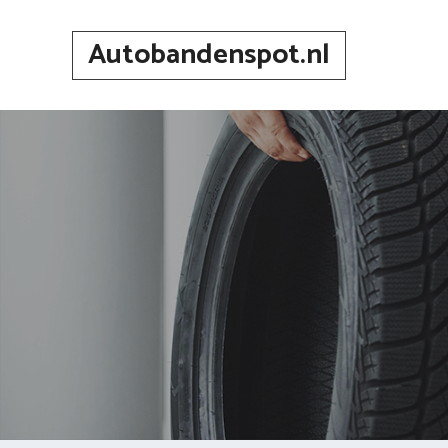
Spring
naar
Autobandenspot.nl
inhoud