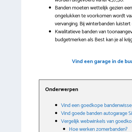
worden uitgevoerd vanaf €37,50.
Banden moeten wettelijk gezien een
ongelukken te voorkomen wordt vaak
vervanging. Bij winterbanden luister
Kwalitatieve banden van toonaangeve
budgetmerken als Best kan je al krij
Vind een garage in de b
Onderwerpen
Vind een goedkope bandenwissel 
Vind goede banden autogarage Si
Vergelijk webwinkels van goedk
Hoe werken zomerbanden?