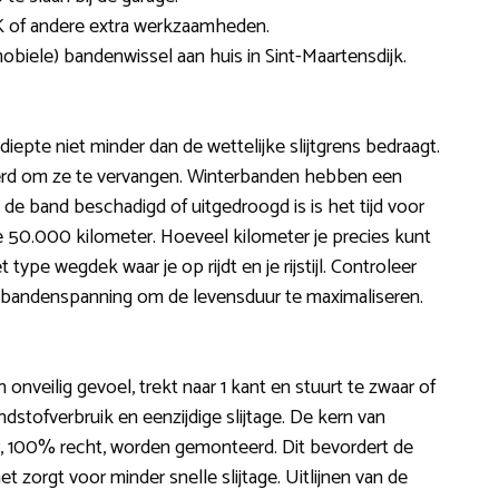
 of andere extra werkzaamheden.
obiele) bandenwissel aan huis in Sint-Maartensdijk.
diepte niet minder dan de wettelijke slijtgrens bedraagt.
eerd om ze te vervangen. Winterbanden hebben een
de band beschadigd of uitgedroogd is is het tijd voor
e 50.000 kilometer. Hoeveel kilometer je precies kunt
pe wegdek waar je op rijdt en je rijstijl. Controleer
e bandenspanning om de levensduur te maximaliseren.
onveilig gevoel, trekt naar 1 kant en stuurt te zwaar of
ndstofverbruik en eenzijdige slijtage. De kern van
nier, 100% recht, worden gemonteerd. Dit bevordert de
t zorgt voor minder snelle slijtage. Uitlijnen van de