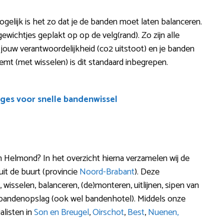
ogelijk is het zo dat je de banden moet laten balanceren.
wichtjes geplakt op op de velg(rand). Zo zijn alle
je jouw verantwoordelijkheid (co2 uitstoot) en je banden
emt (met wisselen) is dit standaard inbegrepen.
ges voor snelle bandenwissel
n Helmond? In het overzicht hierna verzamelen wij de
it de buurt (provincie
Noord-Brabant
). Deze
wisselen, balanceren, (de)monteren, uitlijnen, sipen van
 bandenopslag (ook wel bandenhotel). Middels onze
alisten in
Son en Breugel
,
Oirschot
,
Best
,
Nuenen,