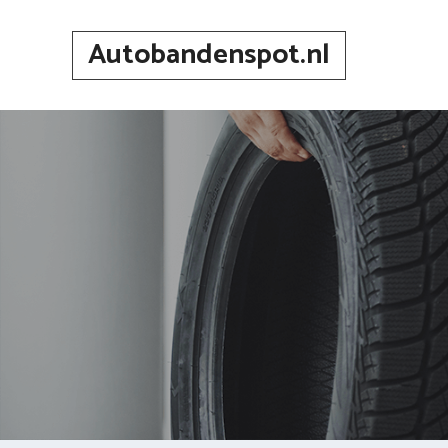
Spring
naar
Autobandenspot.nl
inhoud