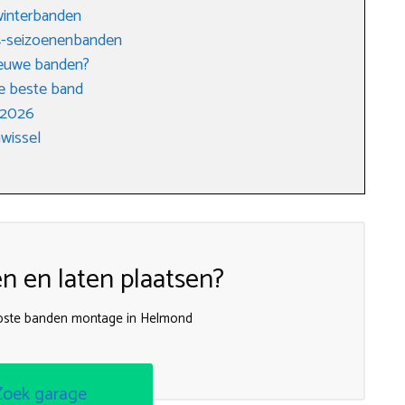
winterbanden
 4-seizoenenbanden
nieuwe banden?
e beste band
 2026
wissel
 en laten plaatsen?
pste banden montage in Helmond
Zoek garage