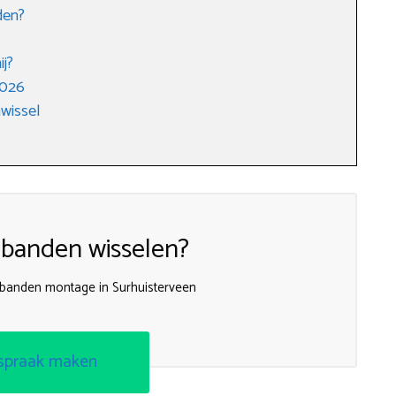
den?
ij?
2026
wissel
 banden wisselen?
e banden montage in Surhuisterveen
spraak maken