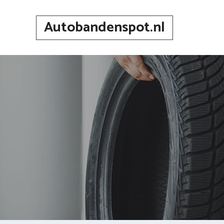
Spring
naar
Autobandenspot.nl
inhoud