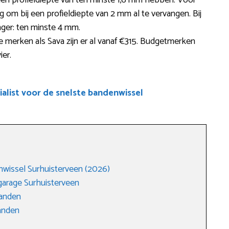
een profieldiepte van ten minste 1,6 mm hebben. Voor
ig om bij een profieldiepte van 2 mm al te vervangen. Bij
enger: ten minste 4 mm.
erken als Sava zijn er al vanaf €315. Budgetmerken
ier.
alist voor de snelste bandenwissel
wissel Surhuisterveen (2026)
arage Surhuisterveen
anden
anden