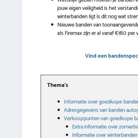
Wettelijk gezien moeten je banden 
jouw eigen veiligheid is het verstand
winterbanden ligt is dit nog wat str
Nieuwe banden van toonaangevende m
als Firemax zijn er al vanaf €180 per v
Vind een bandenspeci
Thema’s
Informatie over goedkope banden
Adresgegevens van banden autog
Verkooppunten van goedkope b
Extra informatie over zomerb
Informatie over winterbanden