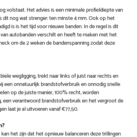
og volstaat. Het advies is een minimale profieldiepte van
is dit nog wat strenger: ten minste 4 mm. Ook op het
 is is het tijd voor nieuwe banden. In de regel is dit
 van autobanden verschilt en heeft te maken met het
 Check om de 2 weken de bandenspanning zodat deze
iele wegligging, trekt naar links of juist naar rechts en
bij een onnatuurlijk brandstofverbruik en onnodig snelle
le wielen op de juiste manier, 100% recht, worden
g, een verantwoord brandstofverbruik en het vergroot de
en laat je al uitvoeren vanaf €77,50.
n?
al kan het zijn dat het opnieuw balanceren deze trillingen