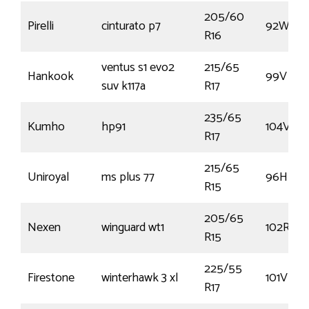
205/60
Pirelli
cinturato p7
92W
R16
ventus s1 evo2
215/65
Hankook
99V
suv k117a
R17
235/65
Kumho
hp91
104V
R17
215/65
Uniroyal
ms plus 77
96H
R15
205/65
Nexen
winguard wt1
102R
R15
225/55
Firestone
winterhawk 3 xl
101V
R17