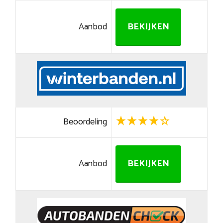
Aanbod
BEKIJKEN
Beoordeling
Aanbod
BEKIJKEN