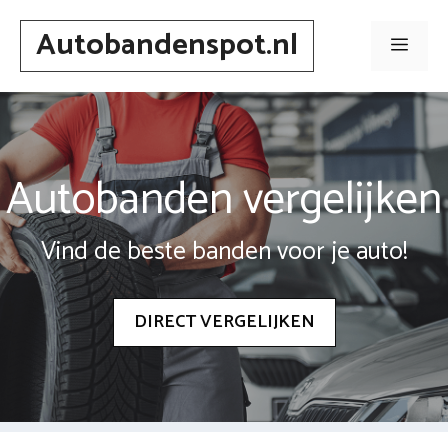
Spring
Autobandenspot.nl
naar
Men
inhoud
Autobanden vergelijken
Vind de beste banden voor je auto!
DIRECT VERGELIJKEN