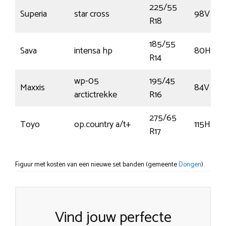
225/55
Superia
star cross
98V
R18
185/55
Sava
intensa hp
80H
R14
wp-05
195/45
Maxxis
84V
arctictrekke
R16
275/65
Toyo
op.country a/t+
115H
R17
Figuur met kosten van een nieuwe set banden (gemeente
Dongen
).
Vind jouw perfecte