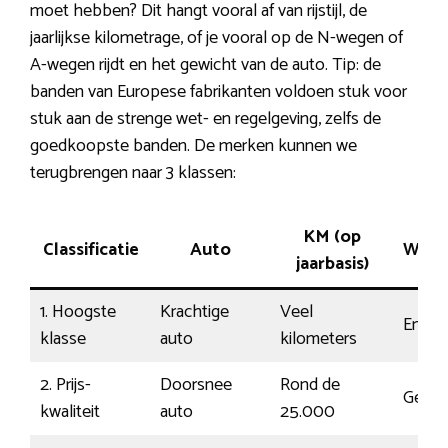
moet hebben? Dit hangt vooral af van rijstijl, de
jaarlijkse kilometrage, of je vooral op de N-wegen of
A-wegen rijdt en het gewicht van de auto. Tip: de
banden van Europese fabrikanten voldoen stuk voor
stuk aan de strenge wet- en regelgeving, zelfs de
goedkoopste banden. De merken kunnen we
terugbrengen naar 3 klassen:
KM (op
Classificatie
Auto
Wegc
jaarbasis)
1. Hoogste
Krachtige
Veel
Energ
klasse
auto
kilometers
2. Prijs-
Doorsnee
Rond de
Gemid
kwaliteit
auto
25.000