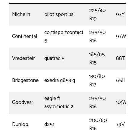
225/40
Michelin
pilot sport 4s
93Y
R19
contisportcontact
235/50
Continental
97W
5
R18
185/65
Vredestein
quatrac 5
88T
R15
130/80
Bridgestone
exedra g853 g
65H
R17
eagle f1
235/50
Goodyear
101W
asymmetric 2
R18
200/60
Dunlop
d251
79V
R16