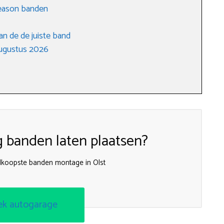
 season banden
an de de juiste band
augustus 2026
g banden laten plaatsen?
dkoopste banden montage in Olst
ek autogarage