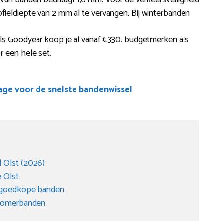
e van banden bedraagt 1,6 mm. Voor de verkeersveiligheid
fieldiepte van 2 mm al te vervangen. Bij winterbanden
ls Goodyear koop je al vanaf €330. budgetmerken als
 een hele set.
age voor de snelste bandenwissel
 Olst (2026)
 Olst
r goedkope banden
 zomerbanden