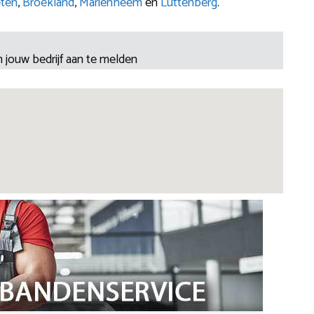
ten
,
Broekland
,
Mariënheem
en
Luttenberg
.
 jouw bedrijf aan te melden