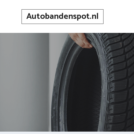
Spring
naar
Autobandenspot.nl
inhoud