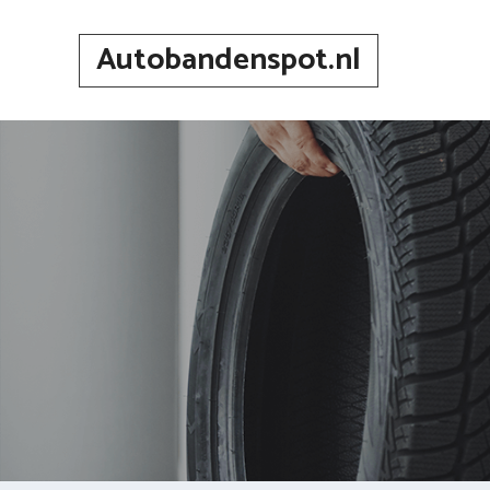
Spring
naar
Autobandenspot.nl
inhoud