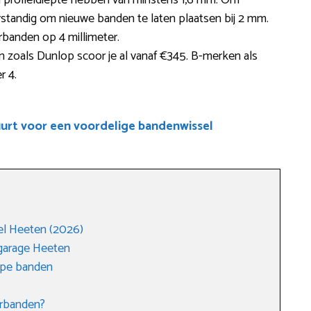
 profieldiepte hebben van minstens 1,6 mm. Om
standig om nieuwe banden te laten plaatsen bij 2 mm.
erbanden op 4 millimeter.
zoals Dunlop scoor je al vanaf €345. B-merken als
r 4.
uurt voor een voordelige bandenwissel
l Heeten (2026)
garage Heeten
ope banden
erbanden?