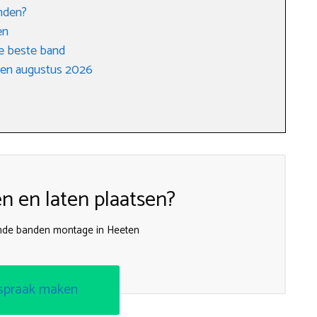
nden?
en
e beste band
gen augustus 2026
 en laten plaatsen?
ijnde banden montage in Heeten
spraak maken