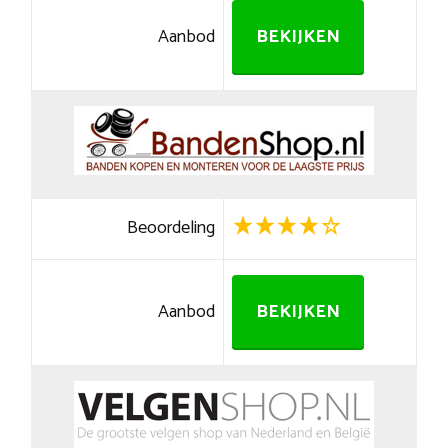
Aanbod
BEKIJKEN
Beoordeling
Aanbod
BEKIJKEN