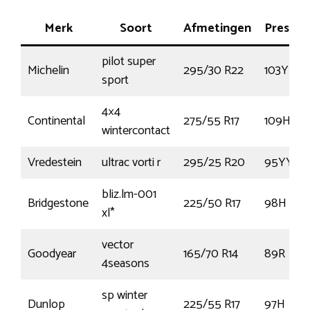
Merk
Soort
Afmetingen
Prestat
pilot super
Michelin
295/30 R22
103Y
sport
4×4
Continental
275/55 R17
109H
wintercontact
Vredestein
ultrac vorti r
295/25 R20
95YY
bliz.lm-001
Bridgestone
225/50 R17
98H
xl*
vector
Goodyear
165/70 R14
89R
4seasons
sp winter
Dunlop
225/55 R17
97H