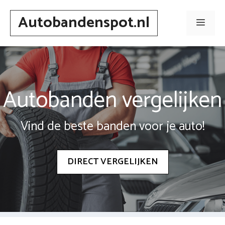
Spring
Autobandenspot.nl
naar
Men
inhoud
Autobanden vergelijken
Vind de beste banden voor je auto!
DIRECT VERGELIJKEN