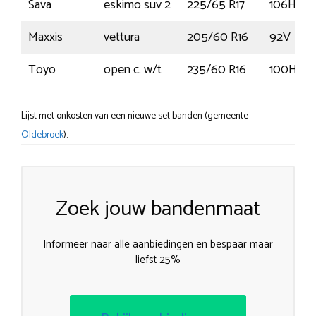
Sava
eskimo suv 2
225/65 R17
106H
Maxxis
vettura
205/60 R16
92V
Toyo
open c. w/t
235/60 R16
100H
Lijst met onkosten van een nieuwe set banden (gemeente
Oldebroek
).
Zoek jouw bandenmaat
Informeer naar alle aanbiedingen en bespaar maar
liefst 25%