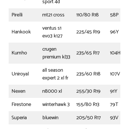
sport 4d
Pirelli
mt21 cross
110/80 R18
58P
ventus s1
Hankook
225/45 R19
96Y
evo3 k127
crugen
Kumho
235/65 R17
104H
premium kl33
all season
Uniroyal
235/60 R18
107V
expert 2 xl fr
Nexen
n8000 xl
255/30 R19
91Y
Firestone
winterhawk 3
155/80 R13
79T
Superia
bluewin
205/50 R17
93V