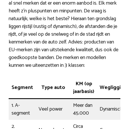
al snel merken dat er een enorm aanbod is. Elk merk
heeft z’n pluspunten en minpunten. De vraag is
natuurlijk; welke is het beste? Hieraan ten grondslag
liggen rijstijl (rustig of dynamisch), de afstanden die je
rijdt, of je veel op de snelweg of in de stad rijdt en
kenmerken van de auto zelf. Advies: producten van
EU-merken zijn van uitstekende kwaliteit, dus ook de
goedkoopste banden. De merken en modellen
kunnen we uiteenzetten in 3 klassen:
KM (op
Segment
Type auto
Wegligging
jaarbasis)
1. A-
Meer dan
Veel power
Dynamisch
segment
45.000
2.
Circa