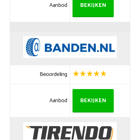
Aanbod
BEKIJKEN
Beoordeling
Aanbod
BEKIJKEN