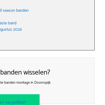
all season banden
uiste band
ugustus 2026
 banden wisselen?
te banden montage in Doornspijk
art vergelijken