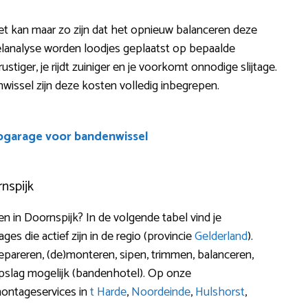
? Het kan maar zo zijn dat het opnieuw balanceren deze
ielanalyse worden loodjes geplaatst op bepaalde
ustiger, je rijdt zuiniger en je voorkomt onnodige slijtage.
wissel zijn deze kosten volledig inbegrepen.
ogarage voor bandenwissel
nspijk
 in Doornspijk? In de volgende tabel vind je
s die actief zijn in de regio (provincie
Gelderland
).
repareren, (de)monteren, sipen, trimmen, balanceren,
pslag mogelijk (bandenhotel). Op onze
montageservices in
t Harde
,
Noordeinde
,
Hulshorst
,