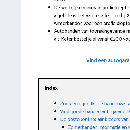
€41,00.
De wettelijke minimale profieldiepte
algehele is het aan te raden om bij 2
winterbanden voor een profieldiept
Autobanden van toonaangevende mer
als Keter bestel je al vanaf €200 vo
Vind een autogara
Index
Zoek een goedkope bandenwisse
Vind goede banden autogarage D
De beste (online) aanbieders va
Zomerbanden: informatie en 