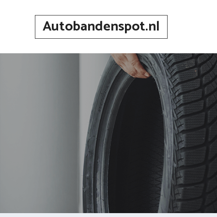
Spring
naar
Autobandenspot.nl
inhoud