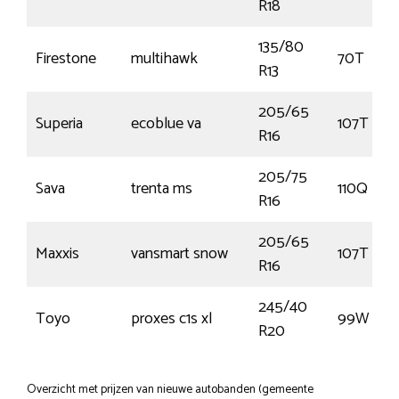
R18
135/80
Firestone
multihawk
70T
R13
205/65
Superia
ecoblue va
107T
R16
205/75
Sava
trenta ms
110Q
R16
205/65
Maxxis
vansmart snow
107T
R16
245/40
Toyo
proxes c1s xl
99W
R20
Overzicht met prijzen van nieuwe autobanden (gemeente