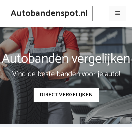
Spring
Autobandenspot.nl
naar
Men
inhoud
Autobanden vergelijken
Vind de beste banden voor je auto!
DIRECT VERGELIJKEN