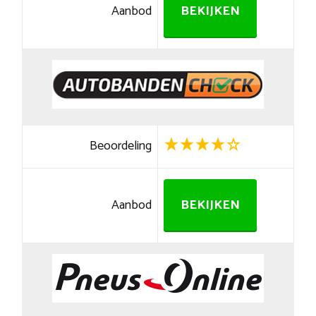
Aanbod
BEKIJKEN
Beoordeling
Aanbod
BEKIJKEN