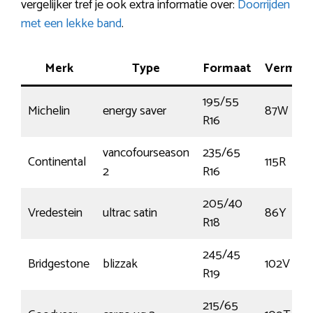
vergelijker tref je ook extra informatie over:
Doorrijden
met een lekke band
.
Merk
Type
Formaat
Vermog
195/55
Michelin
energy saver
87W
R16
vancofourseason
235/65
Continental
115R
2
R16
205/40
Vredestein
ultrac satin
86Y
R18
245/45
Bridgestone
blizzak
102V
R19
215/65