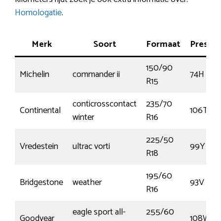
Homologatie
.
Merk
Soort
Formaat
Prestat
150/90
Michelin
commander ii
74H
R15
conticrosscontact
235/70
Continental
106T
winter
R16
225/50
Vredestein
ultrac vorti
99Y
R18
195/60
Bridgestone
weather
93V
R16
eagle sport all-
255/60
Goodyear
108W