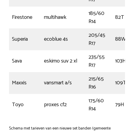
185/60
Firestone
multihawk
82T
R14
205/45
Superia
ecoblue 4s
88W
R17
235/55
Sava
eskimo suv 2 xl
103H
R17
215/65
Maxxis
vansmart a/s
109T
R16
175/60
Toyo
proxes cf2
79H
R14
Schema met tarieven van een nieuwe set banden (gemeente