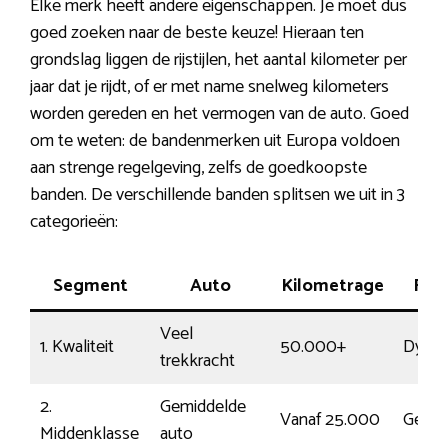
Elke merk heeft andere eigenschappen. Je moet dus
goed zoeken naar de beste keuze! Hieraan ten
grondslag liggen de rijstijlen, het aantal kilometer per
jaar dat je rijdt, of er met name snelweg kilometers
worden gereden en het vermogen van de auto. Goed
om te weten: de bandenmerken uit Europa voldoen
aan strenge regelgeving, zelfs de goedkoopste
banden. De verschillende banden splitsen we uit in 3
categorieën:
Segment
Auto
Kilometrage
Rijg
Veel
1. Kwaliteit
50.000+
Dynam
trekkracht
2.
Gemiddelde
Vanaf 25.000
Gewo
Middenklasse
auto