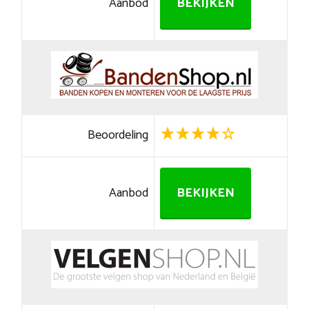
Aanbod
BEKIJKEN
Beoordeling
Aanbod
BEKIJKEN