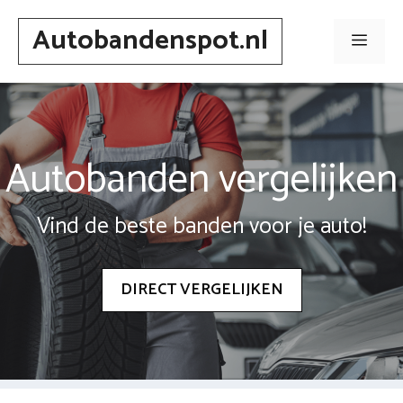
Spring
Autobandenspot.nl
naar
Men
inhoud
Autobanden vergelijken
Vind de beste banden voor je auto!
DIRECT VERGELIJKEN