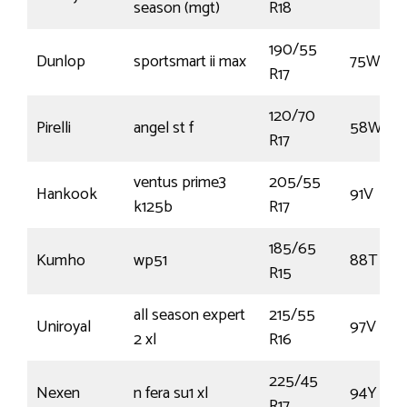
season (mgt)
R18
190/55
Dunlop
sportsmart ii max
75W
R17
120/70
Pirelli
angel st f
58W
R17
ventus prime3
205/55
Hankook
91V
k125b
R17
185/65
Kumho
wp51
88T
R15
all season expert
215/55
Uniroyal
97V
2 xl
R16
225/45
Nexen
n fera su1 xl
94Y
R17